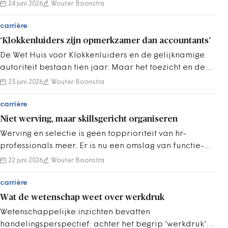
Ook minister Vijlbrief herkent het beeld.
24 juni 2026
Wouter Boonstra
carrière
‘Klokkenluiders zijn opmerkzamer dan accountants’
De Wet Huis voor Klokkenluiders en de gelijknamige
autoriteit bestaan tien jaar. Maar het toezicht en de
handhaving op de wet ontbreken nog.
23 juni 2026
Wouter Boonstra
carrière
Niet werving, maar skillsgericht organiseren
Werving en selectie is geen topprioriteit van hr-
professionals meer. Er is nu een omslag van functie-
naar skillsgericht organiseren nodig.
22 juni 2026
Wouter Boonstra
carrière
Wat de wetenschap weet over werkdruk
Wetenschappelijke inzichten bevatten
handelingsperspectief: achter het begrip ‘werkdruk’