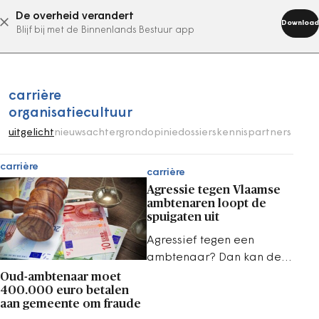
De overheid verandert
abonneer nu
Download
Blijf bij met de Binnenlands Bestuur app
carrière
organisatiecultuur
uitgelicht
nieuws
achtergrond
opinie
dossiers
kennispartners
carrière
carrière
Agressie tegen Vlaamse
ambtenaren loopt de
spuigaten uit
Agressief tegen een
ambtenaar? Dan kan de
dienstverlening worden
Oud-ambtenaar moet
400.000 euro betalen
stopgezet. Vlaanderen
aan gemeente om fraude
neemt strenge