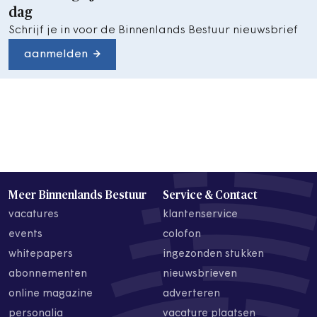
dag
Schrijf je in voor de Binnenlands Bestuur nieuwsbrief
aanmelden
Meer Binnenlands Bestuur
Service & Contact
vacatures
klantenservice
events
colofon
whitepapers
ingezonden stukken
abonnementen
nieuwsbrieven
online magazine
adverteren
personalia
vacature plaatsen