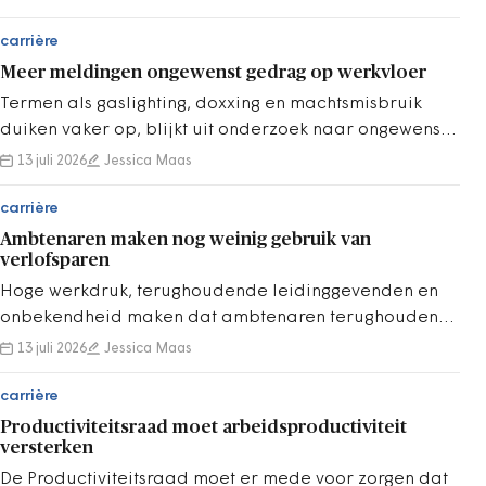
maatregelen tegen
agressieve burgers.
carrière
Meer meldingen ongewenst gedrag op werkvloer
Termen als gaslighting, doxxing en machtsmisbruik
duiken vaker op, blijkt uit onderzoek naar ongewenst
gedrag bij gemeenten en provincies.
13 juli 2026
Jessica Maas
carrière
Ambtenaren maken nog weinig gebruik van
verlofsparen
Hoge werkdruk, terughoudende leidinggevenden en
onbekendheid maken dat ambtenaren terughoudend
zijn met cao-maatregel.
13 juli 2026
Jessica Maas
carrière
Productiviteitsraad moet arbeidsproductiviteit
versterken
De Productiviteitsraad moet er mede voor zorgen dat