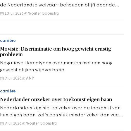
de Nederlandse welvaart behouden blijft door de
arbeidsproductiviteit te verhogen.
10 juli 2026
Wouter Boonstra
carrière
Movisie: Discriminatie om hoog gewicht ernstig
probleem
Negatieve stereotypen over mensen met een hoog
gewicht blijken wijdverbreid
9 juli 2026
ANP
carrière
Nederlander onzeker over toekomst eigen baan
Nederlanders zijn niet zo zeker over de toekomst van
hun eigen baan, zelfs een stuk minder zeker dan veel
andere werknemers wereldwijd.
9 juli 2026
Wouter Boonstra