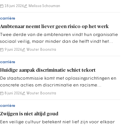
zitten knoppen waaraan organisaties kunnen draaien!
18 juni 2026
Melissa Schouman
carrière
Ambtenaar neemt liever geen risico op het werk
Twee derde van de ambtenaren vindt hun organisatie
sociaal veilig, maar minder dan de helft vindt het
veilig genoeg om risico’s te nemen.
9 juni 2026
Wouter Boonstra
carrière
Huidige aanpak discriminatie schiet tekort
De staatscommissie komt met oplossingsrichtingen en
concrete acties om discriminatie en racisme
structureel te bestrijden en te voorkomen.
8 juni 2026
Wouter Boonstra
carrière
Zwijgen is niet altijd goud
Een veilige cultuur betekent niet lief zijn voor elkaar