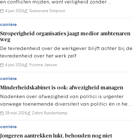
en conflicten mijden, want veiligheid zonder
confrontatie is comfortabele stilstand.
4 juni 2026
Guinevere Simpson
carrière
Stroperigheid organisaties jaagt medior ambtenaren
weg
De tevredenheid over de werkgever blijft achter bij de
tevredenheid over het werk zelf
4 juni 2026
Yvonne Jansen
carrière
Minderheidskabinet is ook: afwezigheid managen
Nadenken over afwezigheid van politici is urgenter
vanwege toenemende diversiteit van politici én in het
licht van een minderheidskabinet.
28 mei 2026
Zahra Runderkamp
carrière
Jongeren aantrekken lukt, behouden nog niet