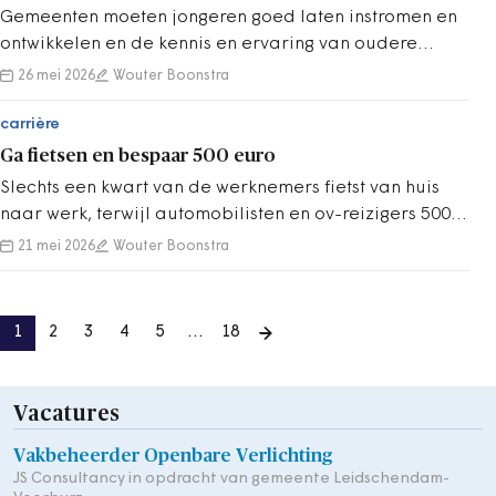
Gemeenten moeten jongeren goed laten instromen en
ontwikkelen en de kennis en ervaring van oudere
medewerkers behouden en tijdig overdragen.
26 mei 2026
Wouter Boonstra
carrière
Ga fietsen en bespaar 500 euro
Slechts een kwart van de werknemers fietst van huis
naar werk, terwijl automobilisten en ov-reizigers 500
euro besparen als ze dat ook doen.
21 mei 2026
Wouter Boonstra
1
2
3
4
5
…
18
Vacatures
Vakbeheerder Openbare Verlichting
JS Consultancy in opdracht van gemeente Leidschendam-