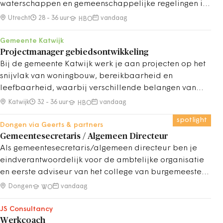
waterschappen en gemeenschappelijke regelingen in
de provincie Utrecht. Je helpt risico’s vroeg te
Utrecht
28 - 36 uur
vandaag
HBO
signaleren, adviseert bestuurders en zorgt voor
zorgvuldig en toekomstgericht financieel toezicht.
Gemeente Katwijk
Projectmanager gebiedsontwikkeling
Bij de gemeente Katwijk werk je aan projecten op het
snijvlak van woningbouw, bereikbaarheid en
leefbaarheid, waarbij verschillende belangen van
inwoners, marktpartijen, bestuurders en regionale
Katwijk
32 - 36 uur
vandaag
HBO
partners samenkomen.&nbsp;
spotlight
Dongen via Geerts & partners
Gemeentesecretaris / Algemeen Directeur
Als gemeentesecretaris/algemeen directeur ben je
eindverantwoordelijk voor de ambtelijke organisatie
en eerste adviseur van het college van burgemeester
en wethouders.
Dongen
vandaag
WO
JS Consultancy
Werkcoach