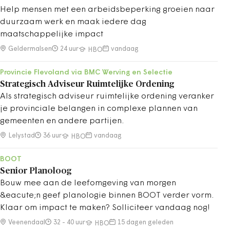
Help mensen met een arbeidsbeperking groeien naar
duurzaam werk en maak iedere dag
maatschappelijke impact
Geldermalsen
24 uur
vandaag
HBO
Provincie Flevoland via BMC Werving en Selectie
Strategisch Adviseur Ruimtelijke Ordening
Als strategisch adviseur ruimtelijke ordening veranker
je provinciale belangen in complexe plannen van
gemeenten en andere partijen.
Lelystad
36 uur
vandaag
HBO
BOOT
Senior Planoloog
Bouw mee aan de leefomgeving van morgen
&eacute;n geef planologie binnen BOOT verder vorm.
Klaar om impact te maken? Solliciteer vandaag nog!
Veenendaal
32 - 40 uur
15 dagen geleden
HBO