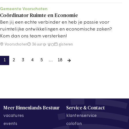
Gemeente Voorschoten
Coördinator Ruimte en Economie
Ben jij een echte verbinder en heb je passie voor
ruimtelijke ontwikkelingen en economische zaken?
Kom dan ons team versterken!
Voorschoten
36 uur
gisteren
WO
1
2
3
4
5
…
18
Meer Binnenlands Bestuur
Service & Contact
vacatures
klantenservice
events
colofon