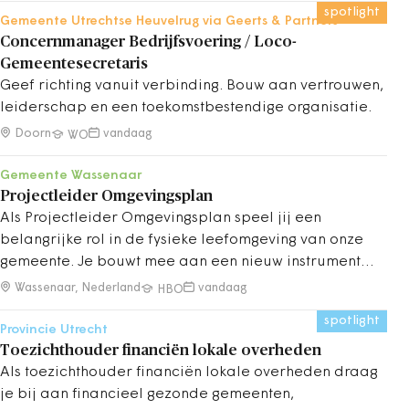
spotlight
Gemeente Utrechtse Heuvelrug via Geerts & Partners
Concernmanager Bedrijfsvoering / Loco-
Gemeentesecretaris
Geef richting vanuit verbinding. Bouw aan vertrouwen,
leiderschap en een toekomstbestendige organisatie.
Doorn
vandaag
WO
Gemeente Wassenaar
Projectleider Omgevingsplan
Als Projectleider Omgevingsplan speel jij een
belangrijke rol in de fysieke leefomgeving van onze
gemeente. Je bouwt mee aan een nieuw instrument
onder de Omgevingswet en helpt onze organisatie
Wassenaar, Nederland
vandaag
HBO
hierin verder.
spotlight
Provincie Utrecht
Toezichthouder financiën lokale overheden
Als toezichthouder financiën lokale overheden draag
je bij aan financieel gezonde gemeenten,