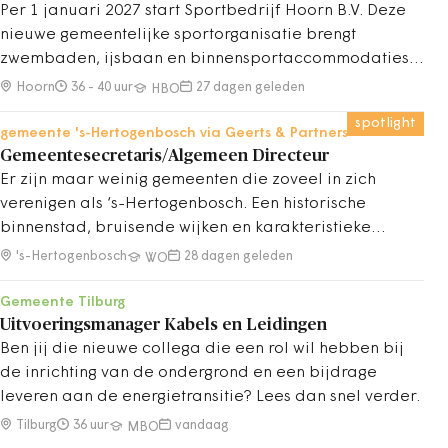
Per 1 januari 2027 start Sportbedrijf Hoorn B.V. Deze
nieuwe gemeentelijke sportorganisatie brengt
zwembaden, ijsbaan en binnensportaccommodaties
samen.
Hoorn
36 - 40 uur
27 dagen geleden
HBO
spotlight
gemeente 's-Hertogenbosch via Geerts & Partners
Gemeentesecretaris/Algemeen Directeur
Er zijn maar weinig gemeenten die zoveel in zich
verenigen als ‘s-Hertogenbosch. Een historische
binnenstad, bruisende wijken en karakteristieke
dorpen. Een sterke economie, een rijk cultureel leven
's-Hertogenbosch
28 dagen geleden
WO
en een hoge kwaliteit van leven. Een gemeente waar
mensen graag wonen, werken en ondernemen.
Gemeente Tilburg
Uitvoeringsmanager Kabels en Leidingen
Ben jij die nieuwe collega die een rol wil hebben bij
de inrichting van de ondergrond en een bijdrage
leveren aan de energietransitie? Lees dan snel verder.
Tilburg
36 uur
vandaag
MBO