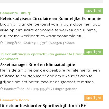
spotlight
Gemeente Tilburg
Beleidsadviseur Circulaire en Ruimtelijke Economie
Draag bij aan de toekomst van Tilburg door met jouw
visie op circulaire economie te werken aan slimme,
duurzame werklocaties waar economie en
duurzaamheid samenkomen.
Tilburg
32 - 36 uur
13 dagen geleden
HBO
spotlight
JS Consultancy in opdracht van gemeente Haarlem en
Zandvoort
Assetmanager Riool en Klimaatadaptie
Het is de ambitie om de openbare ruimte niet alleen
in stand te houden maar ook om elke kans aan te
grijpen om het beter, mooier en groener te maken.
Haarlem
32 - 36 uur
21 dagen geleden
HBO
spotlight
Gemeente Hoorn
Directeur-bestuurder Sportbedrijf Hoorn BV