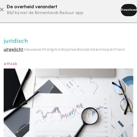
De overheid verandert
abonneer nu
Download
Blijf bij met de Binnenlands Bestuur app
juridisch
uitgelicht
nieuws
achtergrond
opinie
dossiers
kennispartners
ethiek