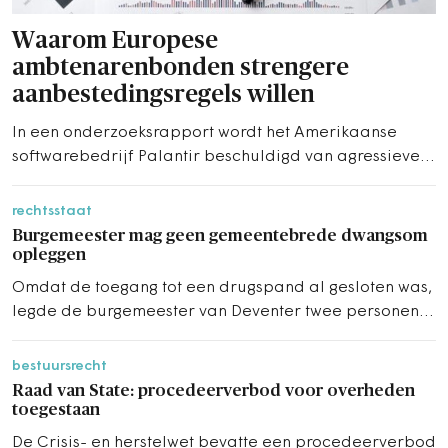
Waarom Europese
ambtenarenbonden strengere
aanbestedingsregels willen
In een onderzoeksrapport wordt het Amerikaanse
softwarebedrijf Palantir beschuldigd van agressieve
belastingontwijking. De koepelorganisatie van
Europese vakbonden wil dat er strengere
rechtsstaat
aanbestedingsregels komen, ook belangrijk in het licht
Burgemeester mag geen gemeentebrede dwangsom
van digitale soevereiniteit.
opleggen
Omdat de toegang tot een drugspand al gesloten was,
legde de burgemeester van Deventer twee personen
een last op voor de hele gemeente.
bestuursrecht
Raad van State: procedeerverbod voor overheden
toegestaan
De Crisis- en herstelwet bevatte een procedeerverbod