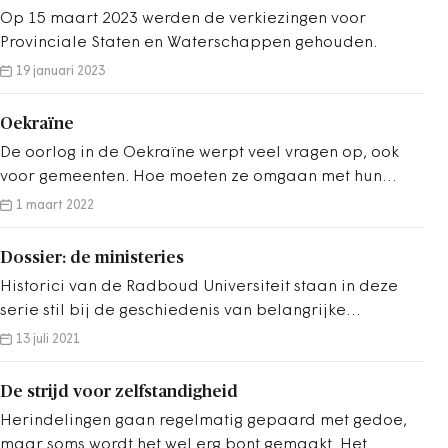
klinken, maar waarvoor een duidelijker alternatief
Op 15 maart 2023 werden de verkiezingen voor
bestaat. Zoals bijvoorbeeld de uitdrukking: Aan de lat
Provinciale Staten en Waterschappen gehouden.
staan (hard werken), laaghangend fruit (wat we
19 januari 2023
meteen kunnen doen) of verderbrengen (helpen).
Oekraïne
De oorlog in de Oekraïne werpt veel vragen op, ook
voor gemeenten. Hoe moeten ze omgaan met hun
contracten met de Russische gasleveranciers
1 maart 2022
Gazprom. Wat moet je doen als mensen uit je
gemeente vertrekken om te gaan vechten tegen het
Dossier: de ministeries
Russische leger? Welke zorgen hebben de inwoners
Historici van de Radboud Universiteit staan in deze
van de gemeente en hoe ga je daar als bestuurder
serie stil bij de geschiedenis van belangrijke
mee om? In dit dossier vindt u de berichten over de
ministeries. Wat moeten de bewindspersonen over hun
13 juli 2021
laatste ontwikkelingen waarmee gemeenten te maken
ministerie weten?
hebben in verband met de oorlog in de Oekraïne.
De strijd voor zelfstandigheid
Herindelingen gaan regelmatig gepaard met gedoe,
maar soms wordt het wel erg bont gemaakt. Het