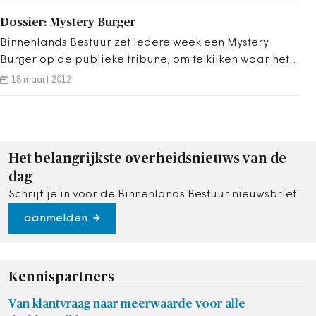
en AMvB's over ruimte, wonen, infrastructuur, milieu,
Dossier: Mystery Burger
natuur en water, die relevant zijn voor de
Binnenlands Bestuur zet iedere week een Mystery
leefomgeving. Veel gemeenten, provincies en
Burger op de publieke tribune, om te kijken waar het
waterschappen experimenteren al met de nieuwe
mis gaat in het debat en om tips te geven voor
18 maart 2012
mogelijkheden die de wet biedt. Volgens planning
verbetering.
wordt in 2019 de huidige wet- en regelgeving
vervangen door de Omgevingswet.
Het belangrijkste overheidsnieuws van de
dag
Schrijf je in voor de Binnenlands Bestuur nieuwsbrief
aanmelden
Kennispartners
Van klantvraag naar meerwaarde voor alle