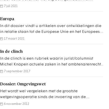
fusieproces rondom Scherpenzeel is daar een
7 juli 2021
voorbeeld van. Gekonkel, gefoezel en gestook door
alle spelers maken het tot een ‘dirty’
Europa
herindelingstraject. Het gaat hard tegen hard.
In dit dossier vindt u artikelen over ontwikkelingen die
Binnenlands Bestuur volgt het proces op de voet.
in relatie staan tot de Europese Unie en het Europees
Parlement: over de uitwerking van Europese
17 maart 2021
besluitvorming op lidstaten, de Europese politieke
agenda, samenwerking tussen lidstaten en
In de clinch
beschikbare Europese fondsen. De publicatie van
In de clinch is een rubriek waarin jurist/columnist
deze artikelen is mede mogelijk gemaakt door een
Michel Knapen actuele zaken in het ambtenarenrecht
bijdrage van het mediafonds van de Europese Unie.
belicht. In dit dossier vindt u alle bijdragen bij elkaar.
7 september 2017
Dossier: Omgevingswet
Het wordt wel vergeleken met de grootste
wetgevingsoperatie sinds de invoering van de
Grondwet in 1848. De Omgevingswet vervangt
6 november 2012
tientallen wetten en honderden ministeriële regelingen