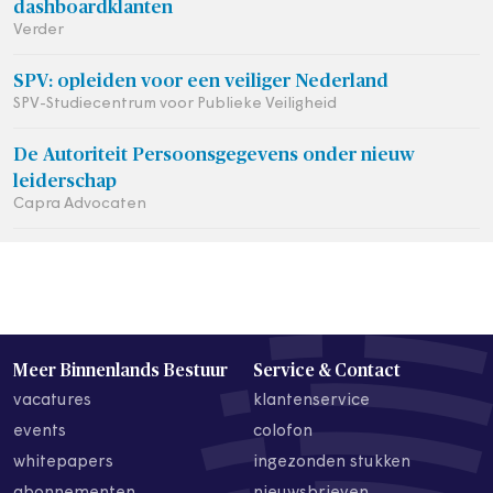
dashboardklanten
Verder
SPV: opleiden voor een veiliger Nederland
SPV-Studiecentrum voor Publieke Veiligheid
De Autoriteit Persoonsgegevens onder nieuw
leiderschap
Capra Advocaten
Meer Binnenlands Bestuur
Service & Contact
vacatures
klantenservice
events
colofon
whitepapers
ingezonden stukken