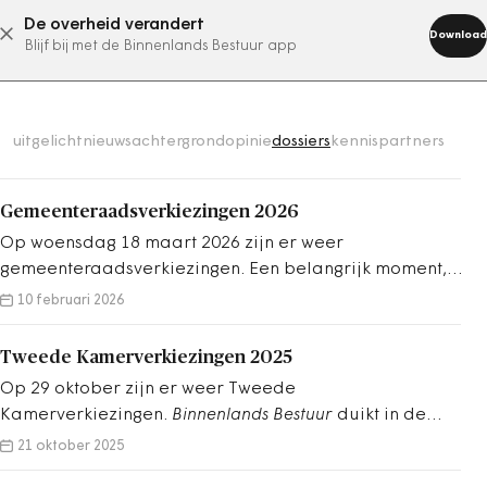
De overheid verandert
abonneer nu
Download
Blijf bij met de Binnenlands Bestuur app
uitgelicht
nieuws
achtergrond
opinie
dossiers
kennispartners
Gemeenteraadsverkiezingen 2026
Op woensdag 18 maart 2026 zijn er weer
gemeenteraadsverkiezingen. Een belangrijk moment,
omdat inwoners kunnen kiezen wie hen de
10 februari 2026
aankomende jaren mag vertegenwoordigen in de
gemeenteraad. Na de verkiezingen komt het proces
Tweede Kamerverkiezingen 2025
van coalitievorming op gang.
Op 29 oktober zijn er weer Tweede
Kamerverkiezingen.
Binnenlands Bestuur
duikt in de
plannen van de politieke partijen en de gevolgen voor
21 oktober 2025
gemeenten, provincies en waterschappen. Daarnaast