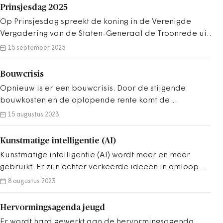
vindt u in dit dossier ook andere artikelen over deze
Prinsjesdag 2025
verkiezingen.
Op Prinsjesdag spreekt de koning in de Verenigde
Vergadering van de Staten-Generaal de Troonrede uit.
Daarin geeft de regering aan wat de belangrijkste
15 september 2025
plannen zijn voor het komende jaar. Ook biedt de
minister van Financiën de Tweede Kamer de
Bouwcrisis
Miljoenennota en de Rijksbegroting aan. In dit dossier
Opnieuw is er een bouwcrisis. Door de stijgende
vindt u de belangrijkste plannen voor de lokale
bouwkosten en de oplopende rente komt de
overheden, uit het regeerakkoord, het
betaalbaarheid van woningen in het geding. Andere
15 augustus 2023
hoofdlijnenakkoord en vanaf Prinsjesdag, de
oorzaken zijn het feit dat bouwlocaties lastiger zijn om
Miljoenennota.
te ontwikkelen, gebrek aan menskracht bij gemeenten
Kunstmatige intelligentie (AI)
en stikstof, bereikbaarheidskwesties en omliggende
Kunstmatige intelligentie (AI) wordt meer en meer
bedrijven met milieucontouren.
gebruikt. Er zijn echter verkeerde ideeën in omloop
over AI. Men moet gaan investeren in laagdrempelinge
8 augustus 2023
voorlichting over AI, ook voor ambtenaren en
bestuurders.
Hervormingsagenda jeugd
Er wordt hard gewerkt aan de hervormingsagenda