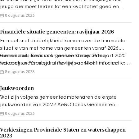
jeugd die moet leiden tot een kwalitatief goed en
financieel houdbaar jeugdstelsel. Deze agenda heeft
8 augustus 2023
als doel knelpunten in de jeugdzorg structureel aan te
pakken. Een ander doel is het jeugdzorgstelsel
Financiële situatie gemeenten: ravijnjaar 2026
financieel houdbaar maken voor de toekomst.
Er moet snel duidelijkheid komen over de financiële
situatie van met name van gemeenten vanaf 2026.
Gemeenten, maar ook Tweede Kamerleden,
Binnenlands Bestuur organiseerde op 26 maart 2025
waarschuwden al geruime tijd voor het financieel
het congres 'Voorbij het Ravijnjaar. Meer informatie:
ravijn dat na 2025 zou ontstaan. Tot die tijd zijn ze
www.congresravijnjaar.nl
8 augustus 2023
redelijk zeker van hun inkomsten, mede door de
vastzetting van het zogeheten accres.
Jeukwoorden
Wat zijn volgens gemeenteambtenaren de ergste
jeukwoorden van 2023? Ae&O fonds Gemeenten
verzamelde ze. Gemeenteambtenaren ergeren zich
8 augustus 2023
aan woorden die onduidelijk zijn, zoals geitenpaadje,
weefselstructuur of wendbare organisatie. Ook zit er
Verkiezingen Provinciale Staten en waterschappen
veel ergernis in woorden of uitdrukkingen die mooi
2023