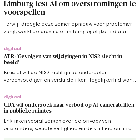
Limburg test AI om overstromingen te
voorspellen
Terwijl droogte deze zomer opnieuw voor problemen
zorgt, werkt de provincie Limburg tegelijkertijd aan
technologie voor het andere uiterste. De provincie test
een AI-model dat overstromingen in het stroomgebied
digitaal
van de Selzerbeek moet helpen voorspellen.
ATR: 'Gevolgen van wijzigingen in NIS2 slecht in
beeld'
Brussel wil de NIS2-richtlijn op onderdelen
vereenvoudigen en verduidelijken. Tegelijkertijd wordt
het toepassingsbereik uitgebreid.
digitaal
CDA wil onderzoek naar verbod op AI-camerabrillen
in publieke ruimtes
Er klinken vooral zorgen over de privacy van
omstanders, sociale veiligheid en de vrijheid om in de
openbare ruimte te bewegen.