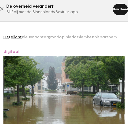
De overheid verandert
abonneer nu
Download
Blijf bij met de Binnenlands Bestuur app
uitgelicht
nieuws
achtergrond
opinie
dossiers
kennispartners
digitaal