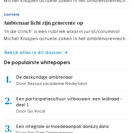
Michel Knapen actuele zaken in het ambtenarenrecht
belicht.
carrière
Ambtenaar licht zijn gemeente op
'In de clinch' is een rubriek waarin jurist/columnist
Michel Knapen actuele zaken in het ambtenarenrecht
belicht.
Bekijk alles in dit dossier
De populairste whitepapers
1.
De deskundige ambtenaar
Door Bestuursacademie Nederland
2.
Een participatiecultuur uitbouwen: een leidraad -
deel 1
Door Go Vocal
3.
Een integrale armoedeaanpak dankzij data