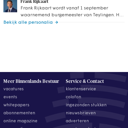
Frank Rijkaart
van…
Frank Rijkaart wordt vanaf 1 september
waarnemend burgemeester van Teylingen. Hij
volgt burgemeester Carla Breuer op. Rijkaart
Bekijk alle personalia
was van…
Meer Binnenlands Bestuur
Service & Contact
vacatures
klantenservice
events
colofon
whitepapers
ingezonden stukken
abonnementen
nieuwsbrieven
online magazine
adverteren