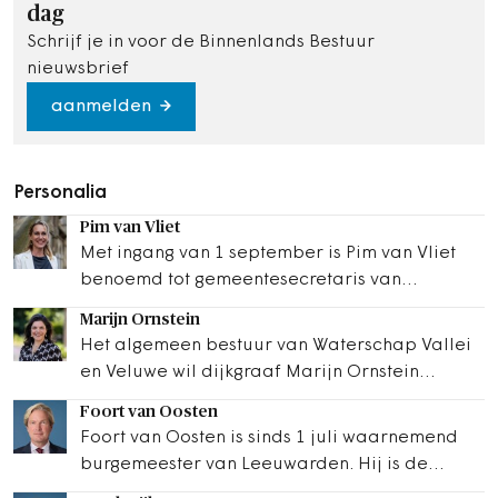
dag
Schrijf je in voor de Binnenlands Bestuur
nieuwsbrief
aanmelden
Personalia
Pim van Vliet
Met ingang van 1 september is Pim van Vliet
benoemd tot gemeentesecretaris van
Eindhoven. Zij volgt Aline Zwierstra op, die na
Marijn Ornstein
ruim negen…
Het algemeen bestuur van Waterschap Vallei
en Veluwe wil dijkgraaf Marijn Ornstein
herbenoemen. Haar huidige termijn loopt in
Foort van Oosten
maart…
Foort van Oosten is sinds 1 juli waarnemend
burgemeester van Leeuwarden. Hij is de
tijdelijke opvolger van burgemeester Sybrand