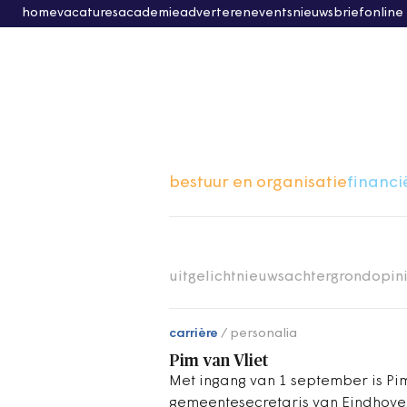
home
vacatures
academie
adverteren
events
nieuwsbrief
online
bestuur en organisatie
financi
uitgelicht
nieuws
achtergrond
opin
carrière
personalia
Pim van Vliet
Met ingang van 1 september is Pi
gemeentesecretaris van Eindhoven.