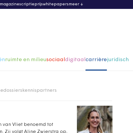
 magazine
scriptieprijs
whitepapers
meer
ën
ruimte en milieu
sociaal
digitaal
carrière
juridisch
ie
dossiers
kennispartners
m van Vliet benoemd tot
 Zij volgt Aline Zwierstra op,