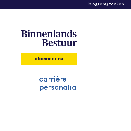
inloggen
zoeken
abonneer nu
carrière
personalia