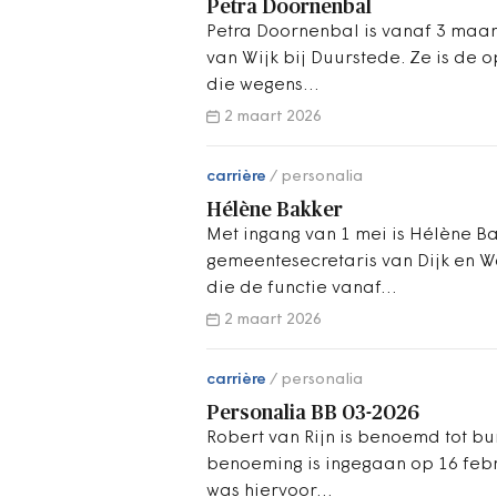
Petra Doornenbal
Petra Doornenbal is vanaf 3 ma
van Wijk bij Duurstede. Ze is de 
die wegens…
2 maart 2026
carrière
personalia
Hélène Bakker
Met ingang van 1 mei is Hélène B
gemeentesecretaris van Dijk en Wa
die de functie vanaf…
2 maart 2026
carrière
personalia
Personalia BB 03-2026
Robert van Rijn is benoemd tot b
benoeming is ingegaan op 16 febru
was hiervoor…