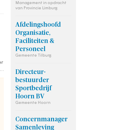
Management in opdracht
van Provincie Limburg
jd
Afdelingshoofd
k
Organisatie,
Faciliteiten &
Personeel
Gemeente Tilburg
er
,
Directeur-
bestuurder
e
Sportbedrijf
Hoorn BV
Gemeente Hoorn
Concernmanager
Samenleving