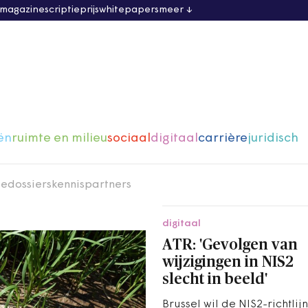
 magazine
scriptieprijs
whitepapers
meer
ën
ruimte en milieu
sociaal
digitaal
carrière
juridisch
ie
dossiers
kennispartners
digitaal
ATR: 'Gevolgen van
wijzigingen in NIS2
slecht in beeld'
Brussel wil de NIS2-richtlijn