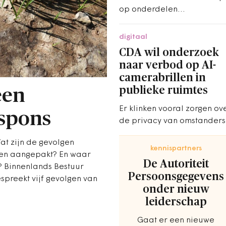
op onderdelen
vereenvoudigen en
verduidelijken. Tegelijkerti
digitaal
wordt het toepassingsberei
CDA wil onderzoek
uitgebreid.
naar verbod op AI-
camerabrillen in
publieke ruimtes
een
Er klinken vooral zorgen ov
 spons
de privacy van omstanders
sociale veiligheid en de
at zijn de gevolgen
vrijheid om in de openbar
kennispartners
en aangepakt? En waar
ruimte te bewegen.
De Autoriteit
? Binnenlands Bestuur
Persoonsgegevens
spreekt vijf gevolgen van
onder nieuw
leiderschap
Gaat er een nieuwe