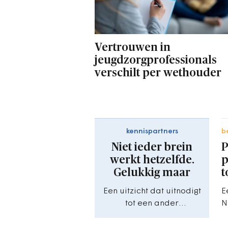
Vertrouwen in
jeugdzorgprofessionals
verschilt per wethouder
kennispartners
b
Niet ieder brein
P
werkt hetzelfde.
p
Gelukkig maar
t
Een uitzicht dat uitnodigt
E
tot een ander
N
perspectief.
p
k