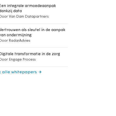
Een integrale armoedeaanpak
dankzij data
Door Van Dam Datapartners
Vertrouwen als sleutel in de aanpak
van ondermijning
Door RadarAdvies
Digitale transformatie in de zorg
Door Engage Process
k alle whitepapers