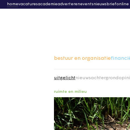
home
vacatures
academie
adverteren
events
nieuwsbrief
online
bestuur en organisatie
financi
uitgelicht
nieuws
achtergrond
opin
ruimte en milieu