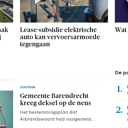
aak
Lease-subsidie elektrische
Wat 
j
auto kan vervoersarmoede
tegengaan
De po
1.
carrière
Gemeente Barendrecht
kreeg deksel op de neus
2.
Het bestemmingsplan dat
Albrandswaard had vastgesteld,
zinde buurgemeente Barendrecht