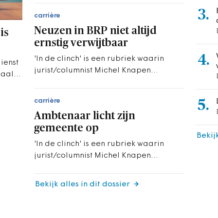
niet. Die stapte naar de Raad van
3.
carrière
State.
Neuzen in BRP niet altijd
is
ernstig verwijtbaar
4.
'In de clinch' is een rubriek waarin
ienst
jurist/columnist Michel Knapen
caal
actuele zaken in het
ng.
ambtenarenrecht belicht.
carrière
5.
Ambtenaar licht zijn
gemeente op
Bekij
'In de clinch' is een rubriek waarin
jurist/columnist Michel Knapen
actuele zaken in het
ambtenarenrecht belicht.
Bekijk alles in dit dossier