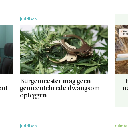
juridisch
Burgemeester mag geen
bot
gemeentebrede dwangsom
n
opleggen
juridisch
ruimte