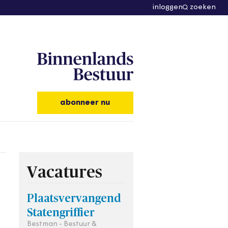
inloggen
zoeken
abonneer nu
Vacatures
Plaatsvervangend
Statengriffier
Bestman - Bestuur &