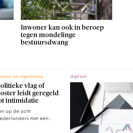
Inwoner kan ook in beroep
tegen mondelinge
bestuursdwang
estuur en organisatie
digitaal
olitieke vlag of
oster leidt geregeld
ot intimidatie
en op de acht
ederlanders met een
olitieke uiting aan huis
rijgt negatieve reacties. Een