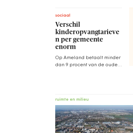
k
a
sociaal
Verschil
kinderopvangtarieve
n per gemeente
enorm
Op Ameland betaalt minder
dan 9 procent van de ouders
meer voor kinderopvang
dan waarvoor een toeslag
wordt gegeven. In Nunspeet
90 procent
ruimte en milieu