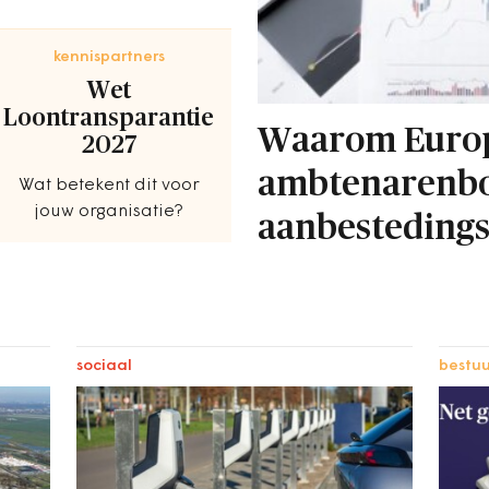
wart haalt die daarna uit
ngst weg.
kennispartners
Wet
Loontransparantie
Waarom Euro
2027
ambtenarenbo
Wat betekent dit voor
jouw organisatie?
aanbestedings
sociaal
bestuu