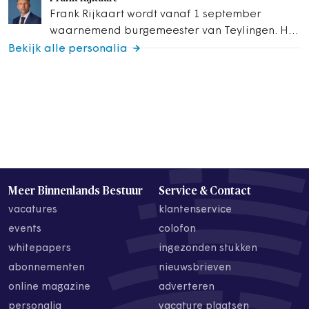
van…
Frank Rijkaart wordt vanaf 1 september
waarnemend burgemeester van Teylingen. Hij
volgt burgemeester Carla Breuer op. Rijkaart
Bekijk alle personalia
was van…
Meer Binnenlands Bestuur
Service & Contact
vacatures
klantenservice
events
colofon
whitepapers
ingezonden stukken
abonnementen
nieuwsbrieven
online magazine
adverteren
personalia
vacature plaatsen