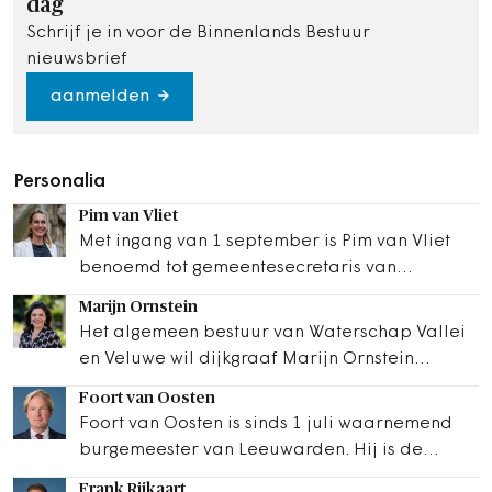
dag
Schrijf je in voor de Binnenlands Bestuur
nieuwsbrief
aanmelden
Personalia
Pim van Vliet
Met ingang van 1 september is Pim van Vliet
benoemd tot gemeentesecretaris van
Eindhoven. Zij volgt Aline Zwierstra op, die na
Marijn Ornstein
ruim negen…
Het algemeen bestuur van Waterschap Vallei
en Veluwe wil dijkgraaf Marijn Ornstein
herbenoemen. Haar huidige termijn loopt in
Foort van Oosten
maart…
Foort van Oosten is sinds 1 juli waarnemend
burgemeester van Leeuwarden. Hij is de
tijdelijke opvolger van burgemeester Sybrand
Frank Rijkaart