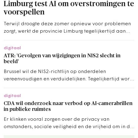
Limburg test AI om overstromingen te
voorspellen
Terwijl droogte deze zomer opnieuw voor problemen
zorgt, werkt de provincie Limburg tegelijkertijd aan
technologie voor het andere uiterste. De provincie test
een AI-model dat overstromingen in het stroomgebied
digitaal
van de Selzerbeek moet helpen voorspellen.
ATR: 'Gevolgen van wijzigingen in NIS2 slecht in
beeld'
Brussel wil de NIS2-richtlijn op onderdelen
vereenvoudigen en verduidelijken. Tegelijkertijd wordt
het toepassingsbereik uitgebreid.
digitaal
CDA wil onderzoek naar verbod op AI-camerabrillen
in publieke ruimtes
Er klinken vooral zorgen over de privacy van
omstanders, sociale veiligheid en de vrijheid om in de
openbare ruimte te bewegen.