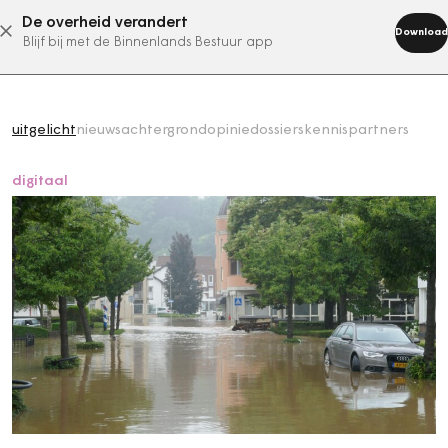
De overheid verandert
abonneer nu
Download
Blijf bij met de Binnenlands Bestuur app
uitgelicht
nieuws
achtergrond
opinie
dossiers
kennispartners
digitaal