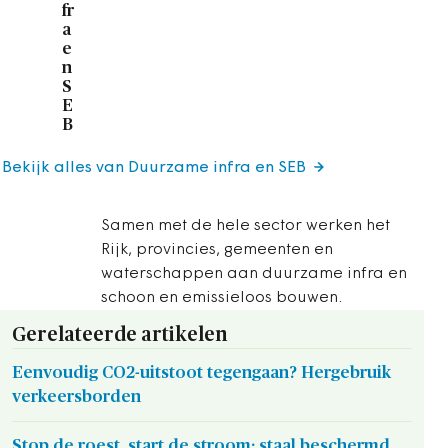
fr
a
e
n
S
E
B
Bekijk alles van Duurzame infra en SEB
Samen met de hele sector werken het
Rijk, provincies, gemeenten en
waterschappen aan duurzame infra en
schoon en emissieloos bouwen.
Gerelateerde artikelen
Eenvoudig CO2-uitstoot tegengaan? Hergebruik
verkeersborden
Stop de roest, start de stroom: staal beschermd