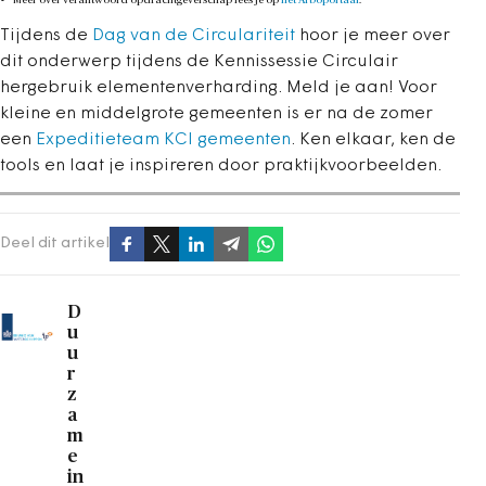
Meer over verantwoord opdrachtgeverschap lees je op
het Arboportaal
.
Tijdens de
Dag van de Circulariteit
hoor je meer over
dit onderwerp tijdens de Kennissessie Circulair
hergebruik elementenverharding. Meld je aan! Voor
kleine en middelgrote gemeenten is er na de zomer
een
Expeditieteam KCI gemeenten
. Ken elkaar, ken de
tools en laat je inspireren door praktijkvoorbeelden.
Deel dit artikel
D
u
u
r
z
a
m
e
in