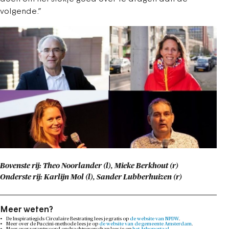
volgende.”
Bovenste rij: Theo Noorlander (l), Mieke Berkhout (r)
Onderste rij: Karlijn Mol (l), Sander Lubberhuizen (r)
Meer weten?
De Inspiratiegids Circulaire Bestrating lees je gratis op
de website van NPDW
.
Meer over de Puccini-methode lees je op
de website van de gemeente Amsterdam
.