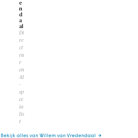
e
n
d
a
al
Di
re
ct
eu
r
en
AI
-
sp
ec
ia
lis
t
Bekijk alles van Willem van Vredendaal