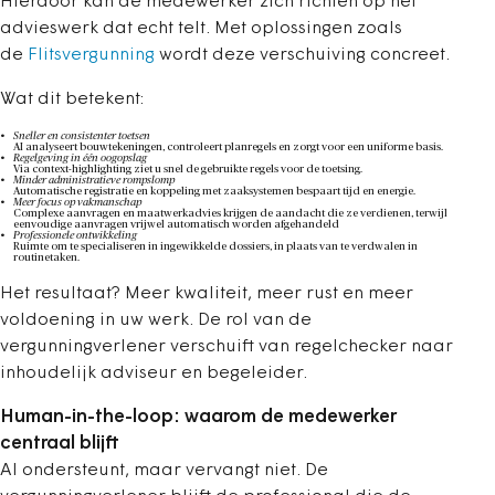
Hierdoor kan de medewerker zich richten op het
advieswerk dat echt telt. Met oplossingen zoals
de
Flitsvergunning
wordt deze verschuiving concreet.
Wat dit betekent:
Sneller en consistenter toetsen
AI analyseert bouwtekeningen, controleert planregels en zorgt voor een uniforme basis.
Regelgeving in één oogopslag
Via context-highlighting ziet u snel de gebruikte regels voor de toetsing.
Minder administratieve rompslomp
Automatische registratie en koppeling met zaaksystemen bespaart tijd en energie.
Meer focus op vakmanschap
Complexe aanvragen en maatwerkadvies krijgen de aandacht die ze verdienen, terwijl
eenvoudige aanvragen vrijwel automatisch worden afgehandeld
Professionele ontwikkeling
Ruimte om te specialiseren in ingewikkelde dossiers, in plaats van te verdwalen in
routinetaken.
Het resultaat? Meer kwaliteit, meer rust en meer
voldoening in uw werk. De rol van de
vergunningverlener verschuift van regelchecker naar
inhoudelijk adviseur en begeleider.
Human-in-the-loop: waarom de medewerker
centraal blijft
AI ondersteunt, maar vervangt niet. De