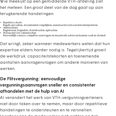
Wie meekijkt op een gemiddelde VTH-afdeling ziet
het meteen. Een groot deel van de dag gaat op aan
terugkerende handelingen:
Repetitieve checks
Regels opzoeken, documenten vergelijken, standaardvoorwaarden interpreteren.
Administratie
Registreren, koppelen, downloaden, uploaden.
Weinig tijd voor vakmanschap
Persoonlijk contact, complexe aanvragen en maatwerk-adviezen komen vaak in de knel.
Dat wringt, zeker wanneer medewerkers weten dat hun
expertise elders harder nodig is. Tegelijkertijd groeit
de werkdruk: capaciteitstekorten en toenemende
aantallen aanvragenvragen om andere manieren van
werken.
De Flitsvergunning: eenvoudige
vergunningsaanvragen sneller en consistenter
afhandelen met de hulp van AI
AI verandert het werk van VTH-vergunningverleners
niet door taken over te nemen, maar door repetitieve
handelingen te ondersteunen en te versnellen.