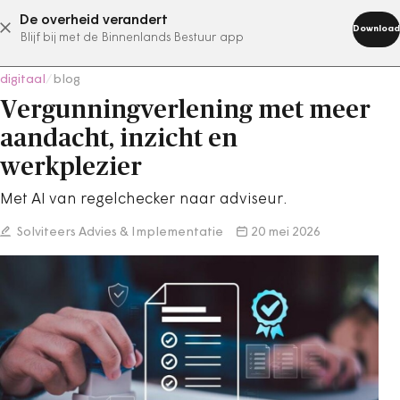
De overheid verandert
abonneer nu
Download
Blijf bij met de Binnenlands Bestuur app
digitaal
/
blog
Vergunningverlening met meer
aandacht, inzicht en
werkplezier
Met AI van regelchecker naar adviseur.
Solviteers Advies & Implementatie
20 mei 2026