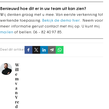
Benieuwd hoe dit er in uw team uit kan zien?
Wij denken graag met u mee. Van eerste verkenning tot
werkende toepassing.
Bekijk de demo hier
. Neem voor
meer informatie gerust contact met mij op. U kunt mij
mailen
of bellen: 06 - 82 40 97 85.
Deel dit artikel
W
ill
e
m
v
a
n
V
re
d