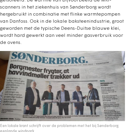
geïsoleerd. De warmte van bijvoorbeeld de MRI-
scanners in het ziekenhuis van Sønderborg wordt
hergebruikt in combinatie met flinke warmtepompen
van Danfoss. Ook in de lokale baksteenindustrie, groot
geworden met de typische Deens-Duitse blauwe klei,
wordt hard gewerkt aan veel minder gasverbruik voor
de ovens.
Een lokale krant schrijft over de problemen met het bij Sønderborg
geplande windpark.