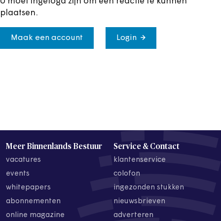
U moet ingelogd zijn om een reactie te kunnen
plaatsen.
Maak een account
Login
Meer Binnenlands Bestuur
Service & Contact
vacatures
klantenservice
events
colofon
whitepapers
ingezonden stukken
abonnementen
nieuwsbrieven
online magazine
adverteren