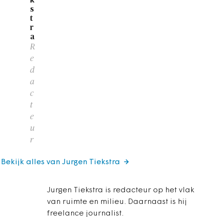
s
t
r
a
R
e
d
a
c
t
e
u
r
Bekijk alles van Jurgen Tiekstra
Jurgen Tiekstra is redacteur op het vlak
van ruimte en milieu. Daarnaast is hij
freelance journalist.