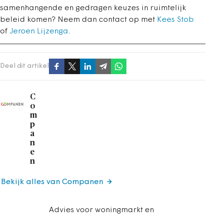
samenhangende en gedragen keuzes in ruimtelijk
beleid komen? Neem dan contact op met
Kees Stob
of
Jeroen Lijzenga
.
Deel dit artikel
C
o
m
p
a
n
e
n
Bekijk alles van Companen
Advies voor woningmarkt en