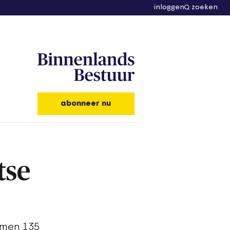
inloggen
zoeken
abonneer nu
tse
amen 135