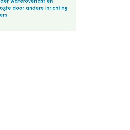
der wateroverlast en
ogte door andere inrichting
ers