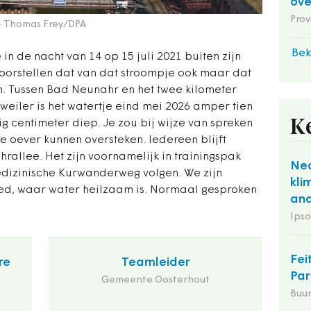
ov
Prov
- Thomas Frey/DPA
Bek
 in de nacht van 14 op 15 juli 2021 buiten zijn
 voorstellen dat van dat stroompje ook maar dat
. Tussen Bad Neunahr en het twee kilometer
weiler is het watertje eind mei 2026 amper tien
K
ig centimeter diep. Je zou bij wijze van spreken
e oever kunnen oversteken. Iedereen blijft
rallee. Het zijn voornamelijk in trainingspak
Ned
edizinische Kurwanderweg volgen. We zijn
kli
ied, waar water heilzaam is. Normaal gesproken
and
Ipso
Fei
re
Teamleider
Par
Gemeente Oosterhout
Buu