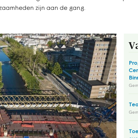
zaamheden zijn aan de gang.
V
Pro
Cen
Bin
Gem
Tea
Gem
Toe