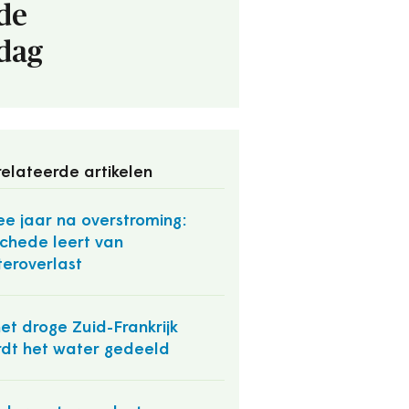
de
dag
elateerde artikelen
e jaar na overstroming:
chede leert van
eroverlast
het droge Zuid-Frankrijk
dt het water gedeeld