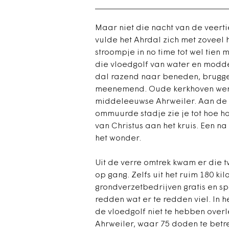
Maar niet die nacht van de veert
vulde het Ahrdal zich met zoveel 
stroompje in no time tot wel tien
die vloedgolf van water en modde
dal razend naar beneden, bruggen
meenemend. Oude kerkhoven werde
middeleeuwse Ahrweiler. Aan de zi
ommuurde stadje zie je tot hoe h
van Christus aan het kruis. Een 
het wonder.
Uit de verre omtrek kwam er die t
op gang. Zelfs uit het ruim 180 k
grondverzetbedrijven gratis en s
redden wat er te redden viel. In 
de vloedgolf niet te hebben over
Ahrweiler, waar 75 doden te betreu