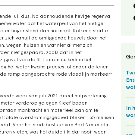
iende juli dus. Na aanhoudende hevige regenval
hemelwater dat het waterpeil van het nietige
 meter hoger stond dan normaal. Kolkend stortte
r zich vanuit de omliggende heuvels door het
, wegen, huizen en wat niet al met zich
n niet gespaard, zoals dat in het
Ger
jgevel van de St. Laurentiuskerk in het
oog het water kwam: precies tot onder de tenen
Twe
na de ramp aangebrachte rode vloedlijn markeert
Ens
wat
weede week van juli 2021 direct hulpverlening
ilometer verderop gelegen Kleef boden
In 
pontaan mankracht en materieel aan om te
wor
het totale overstromingsgebied bleken 135 mensen
leefd. Voor het stadsbestuur van Bad Neuenahr-
ren vielen, was het duidelijk: dat nooit weer.