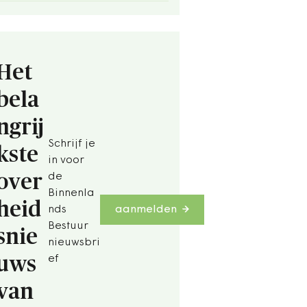
Het
bela
ngrij
Schrijf je
kste
in voor
over
de
Binnenla
heid
nds
aanmelden
Bestuur
snie
nieuwsbri
uws
ef
van