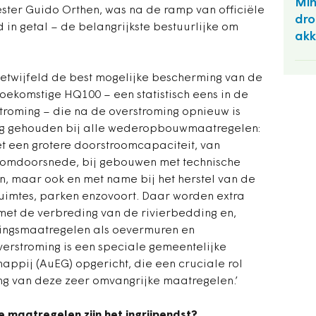
Min
ster Guido Orthen, was na de ramp van officiële
dro
 in getal – de belangrijkste bestuurlijke om
akk
getwijfeld de best mogelijke bescherming van de
oekomstige HQ100 – een statistisch eens in de
roming – die na de overstroming opnieuw is
ng gehouden bij alle wederopbouwmaatregelen:
t een grotere doorstroom­capaciteit, van
oomdoorsnede, bij gebouwen met technische
, maar ook en met name bij het herstel van de
uimtes, parken enzovoort. Daar worden extra
et de verbreding van de rivierbedding en,
ingsmaatregelen als oevermuren en
verstroming is een speciale gemeentelijke
ppij (AuEG) opgericht, die een cruciale rol
ing van deze zeer omvangrijke maatregelen.’
maatregelen zijn het ingrijpendst?