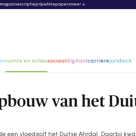
 magazine
scriptieprijs
whitepapers
meer
ën
ruimte en milieu
sociaal
digitaal
carrière
juridisch
pbouw van het Dui
lde een vloedgolf het Duitse Ahrdal. Daarbij kw