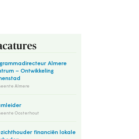
acatures
grammadirecteur Almere
trum – Ontwikkeling
nenstad
eente Almere
mleider
eente Oosterhout
zichthouder financiën lokale