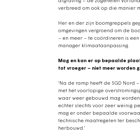
afgraving – de zogeheten Vorlan
verbreed om ook op die manier me
Her en der zijn boomgreppels ge
omgevingen vergroend om de bode
– en meer – te coördineren is een
manager klimaataanpassing.
Mag en kan er op bepaalde plaats
tot vroeger – niet meer worden
‘Na de ramp heeft de SGD Nord –
met het voorlopige overstromings
waar weer gebouwd mag worden en
echter slechts voor zeer weinig p
mag er onder bepaalde voorwaard
technische maatregelen ter besc
herbouwd.’