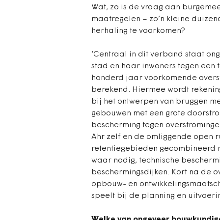
Wat, zo is de vraag aan burgemee
maatregelen – zo’n kleine duizend
herhaling te voorkomen?
‘Centraal in dit verband staat on
stad en haar inwoners tegen een t
honderd jaar voorkomende overst
berekend. Hiermee wordt rekeni
bij het ontwerpen van bruggen me
gebouwen met een grote doorstr
bescherming tegen overstromingen
Ahr zelf en de omliggende open r
retentiegebieden gecombineerd m
waar nodig, technische bescherm
beschermingsdijken. Kort na de o
opbouw- en ontwikkelingsmaatscha
speelt bij de planning en uitvoer
Welke van ongeveer bouwkundige 