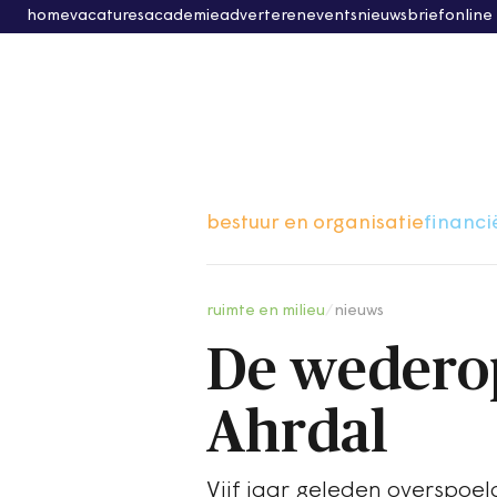
home
vacatures
academie
adverteren
events
nieuwsbrief
online
bestuur en organisatie
financi
ruimte en milieu
/
nieuws
De wedero
Ahrdal
Vijf jaar geleden overspoe