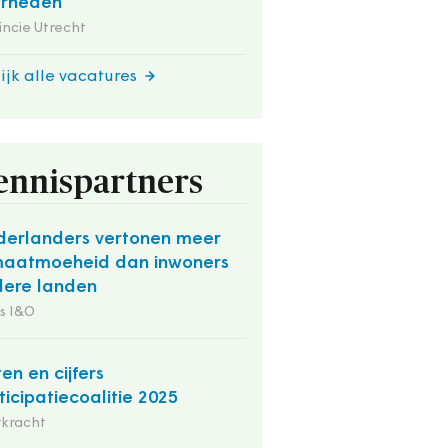
erheden
incie Utrecht
ijk alle vacatures
ennispartners
erlanders vertonen meer
maatmoeheid dan inwoners
ere landen
s I&O
ten en cijfers
ticipatiecoalitie 2025
rkracht