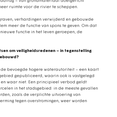
dabtrag – van grondmateriaal doelgericht
er ruimte voor de rivier te scheppen.
graven, verhardingen verwijderd en gebouwde
m meer de functie van spons te geven. Om dat
 nieuwe functie in het leven geroepen, de
en om veiligheidsredenen – in tegenstelling
 gebouwd?
 de bevoegde hogere waterautoriteit – een kaart
gebied gepubliceerd, waarin ook is vastgelegd
 waar niet. Een principieel verbod geldt
ercelen in het stadsgebied: in de meeste gevallen
en, zoals de verplichte uitvoering van
herming tegen overstromingen, weer worden