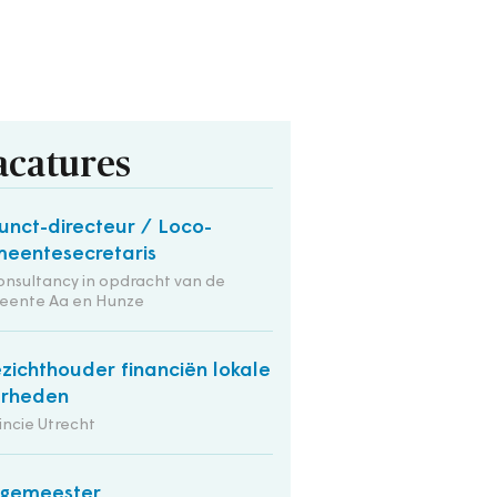
acatures
unct-directeur / Loco-
eentesecretaris
onsultancy in opdracht van de
eente Aa en Hunze
zichthouder financiën lokale
erheden
incie Utrecht
rgemeester