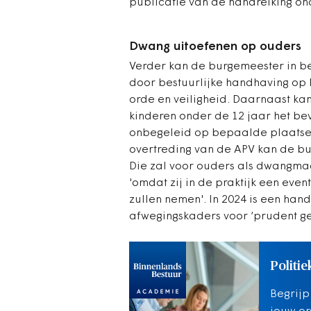
publicatie van de handreiking on
Dwang uitoefenen op ouders
Verder kan de burgemeester in b
door bestuurlijke handhaving op
orde en veiligheid. Daarnaast ka
kinderen onder de 12 jaar het bev
onbegeleid op bepaalde plaatsen b
overtreding van de APV kan de b
Die zal voor ouders als dwangmaat
'omdat zij in de praktijk een ev
zullen nemen'. In 2024 is een ha
afwegingskaders voor ‘prudent g
Politie
Begrijp