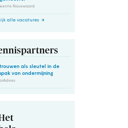
eente Nissewaard
ijk alle vacatures
ennispartners
trouwen als sleutel in de
pak van ondermijning
arAdvies
Het