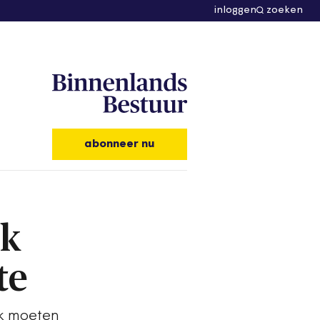
inloggen
zoeken
abonneer nu
rk
te
rk moeten