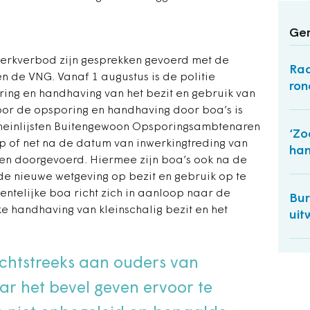
Ger
erkverbod zijn gesprekken gevoerd met de
Raa
en de VNG. Vanaf 1 augustus is de politie
ron
ing en handhaving van het bezit en gebruik van
oor de opsporing en handhaving door boa’s is
omeinlijsten Buitengewoon Opsporingsambtenaren
‘Zo
op of net na de datum van inwerkingtreding van
han
den doorgevoerd. Hiermee zijn boa’s ook na de
e nieuwe wetgeving op bezit en gebruik op te
ntelijke boa richt zich in aanloop naar de
Bur
ke handhaving van kleinschalig bezit en het
uit
chtstreeks aan ouders van
ar het bevel geven ervoor te