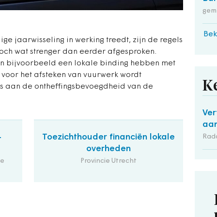
gem
Bek
ige jaarwisseling in werking treedt, zijn de regels
toch wat strenger dan eerder afgesproken.
en bijvoorbeeld een lokale binding hebben met
voor het afsteken van vuurwerk wordt
K
s aan de ontheffingsbevoegdheid van de
Ver
aan
-
Toezichthouder financiën lokale
Rad
overheden
de
Provincie Utrecht