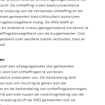
 het proces rond de ontheffingsmogelijkheid. De
cht. De ontheffing is een bestuursrechtelijk
jke naleving van de verleende ontheffing en de
nnen gemeenten toezichthouders aanwijzen.
ingsbevoegdheid nodig. De VNG heeft al
 én ambtelijk niveau georganiseerd om kennis te
heffingsbevoegdheid van de burgemeester. Ook
 gedeeld over eerdere lokale verboden, toen er
old.
en
aast een afwegingskader dat gemeenten
l dan niet ontheffingen te verlenen.
elijk onderdeel van. De handreiking reikt
ten aan om invulling te geven aan de
er en de behandeling van ontheffingsaanvragen,
korte periode tussen de inwerkingtreding van de
rwisseling blijft de VNG gemeenten ook na