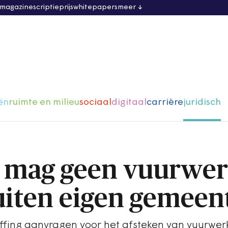
 magazine
scriptieprijs
whitepapers
meer
ën
ruimte en milieu
sociaal
digitaal
carrière
juridisch
g mag geen vuurwe
uiten eigen gemeen
ffing aanvragen voor het afsteken van vuurwe