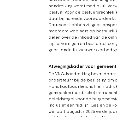
handvatten voor de inrichting van
handreiking wordt medio juli verwa
besluit. Voor de bestuursrechteli
daarbij horende voorwaarden ku
Daarvoor hebben zij geen opspor
meerdere webinars op bestuurlijk
delen over de inhoud van de ont
zijn ervaringen en best practices
geen landelijk vuurwerkverbod g
Afwegingskader voor gemeent
De VNG-handreiking bevat daarn
ondersteunt bij de beslissing om a
Handhaafbaarheid is hier nadrukk
gemeenten (juridische) instrumen
beleidsregel voor de burgemeest
inclusief een tijdlijn. Gezien de 
wet op 1 augustus 2026 en de jaa