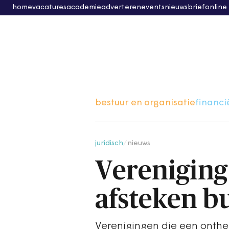
home
vacatures
academie
adverteren
events
nieuwsbrief
online
bestuur en organisatie
financi
juridisch
/
nieuws
Verenigin
afsteken b
Verenigingen die een onthe