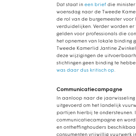
Dat staat in
een brief
die minister
woensdag naar de Tweede Kamer h
de rol van de burgemeester voor h
verduidelijken. Verder worden er
gelden voor professionals die co
het opnemen van lokale binding ge
Tweede Kamerlid Jantine Zwinkel
deze wijzigingen de uitvoerbaarh
stichtingen geen binding te heb
was daar dus kritisch op
.
Communicatiecampagne
In aanloop naar de jaarwisseling
uitgevoerd om het landelijk vuur
partijen hierbij te ondersteunen. 
communicatiecampagne en worde
en ontheffinghouders beschikbaar
consumenten vrijwillig vuurwerk i