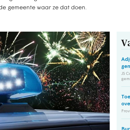
 de gemeente waar ze dat doen.
V
Adj
gem
JS C
gem
Toe
ov
Prov
Bu