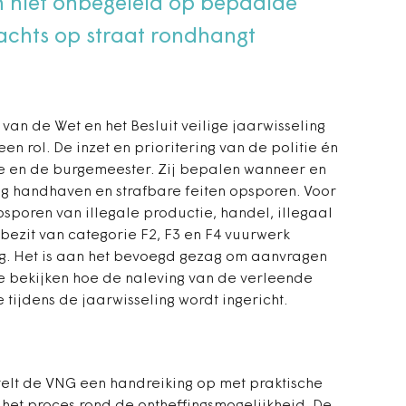
h niet onbegeleid op bepaalde
nachts op straat rondhangt
 van de Wet en het Besluit veilige jaarwisseling
en rol. De inzet en prioritering van de politie én
itie en de burgemeester. Zij bepalen wanneer en
ing handhaven en strafbare feiten opsporen. Voor
psporen van illegale productie, handel, illegaal
 bezit van categorie F2, F3 en F4 vuurwerk
g. Het is aan het bevoegd gezag om aanvragen
te bekijken hoe de naleving van de verleende
tijdens de jaarwisseling wordt ingericht.
elt de VNG een handreiking op met praktische