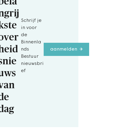
bela
ngrij
Schrijf je
kste
in voor
over
de
Binnenla
heid
nds
aanmelden
Bestuur
snie
nieuwsbri
uws
ef
van
de
dag