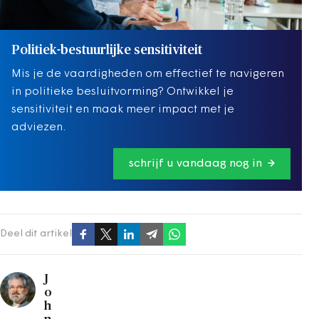
Politiek-bestuurlijke sensitiviteit
Mis je de vaardigheden om effectief te navigeren
in politieke besluitvorming? Ontwikkel je
sensitiviteit en maak meer impact met je
adviezen.
schrijf u vandaag nog in
Deel dit artikel
J
o
h