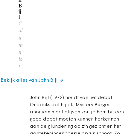
n
B
ij
l
C
ol
u
m
n
is
t
Bekijk alles van John Bijl
John Bijl (1972) houdt van het debat.
Ondanks dat hij als Mystery Burger
anoniem moet blijven zou je hem bij een
goed debat moeten kunnen herkennen
aan de glundering op z’n gezicht en het
aantekeningenboekje op z’n schoot. Zo