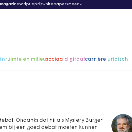
 magazine
scriptieprijs
whitepapers
meer
ën
ruimte en milieu
sociaal
digitaal
carrière
juridisch
 debat. Ondanks dat hij als Mystery Burger
hem bij een goed debat moeten kunnen