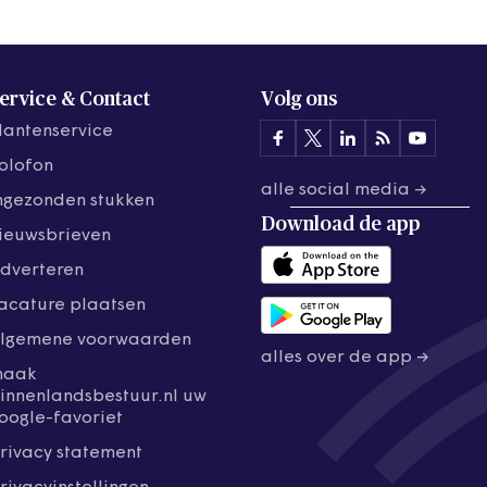
ervice & Contact
Volg ons
lantenservice
olofon
alle social media →
ngezonden stukken
Download de
app
ieuwsbrieven
dverteren
acature plaatsen
lgemene voorwaarden
alles over de app →
maak
innenlandsbestuur.nl uw
oogle-favoriet
rivacy statement