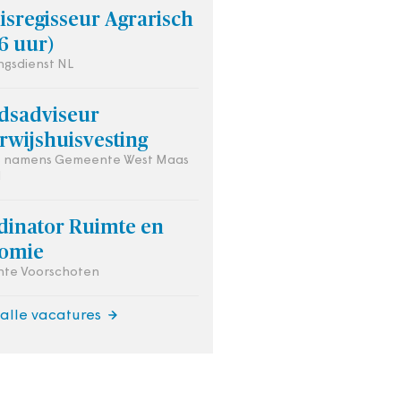
sregisseur Agrarisch
6 uur)
gsdienst NL
idsadviseur
rwijshuisvesting
is namens Gemeente West Maas
l
dinator Ruimte en
omie
te Voorschoten
 alle vacatures