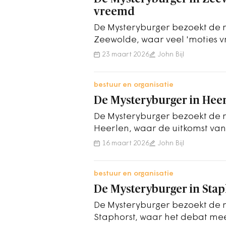
vreemd
De Mysteryburger bezoekt de 
Zeewolde, waar veel 'moties 
de dag' op de agenda staan.
23 maart 2026
John Bijl
bestuur en organisatie
De Mysteryburger in Heer
De Mysteryburger bezoekt de 
Heerlen, waar de uitkomst van 
16 maart 2026
John Bijl
bestuur en organisatie
De Mysteryburger in Stap
De Mysteryburger bezoekt de 
Staphorst, waar het debat me