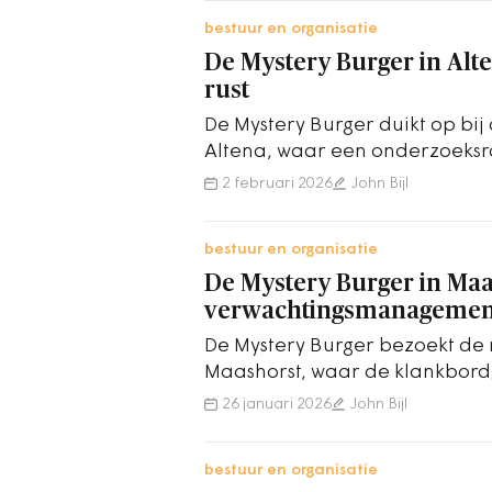
bestuur en organisatie
De Mystery Burger in Alte
rust
De Mystery Burger duikt op bij
Altena, waar een onderzoeksr
brengen in een verhitte discuss
2 februari 2026
John Bijl
bestuur en organisatie
De Mystery Burger in Maa
verwachtingsmanagemen
De Mystery Burger bezoekt de
Maashorst, waar de klankbordg
meer dan een klankbordgroep b
26 januari 2026
John Bijl
bestuur en organisatie