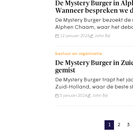
De Mystery Burger in Al
Wanneer bespreken we d
De Mystery Burger bezoekt de
Alphen Chaam, waar het debat
ingezonden stukken.
12 januari 2026
John Bijl
bestuur en organisatie
De Mystery Burger in Zui
gemist
De Mystery Burger trapt het jaa
Zuid-Holland, waar de beste s
wal blijken te staan.
5 januari 2026
John Bijl
1
2
3