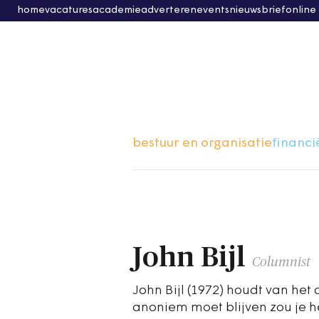
home
vacatures
academie
adverteren
events
nieuwsbrief
online
bestuur en organisatie
financi
John Bijl
Columnist
John Bijl (1972) houdt van het
anoniem moet blijven zou je 