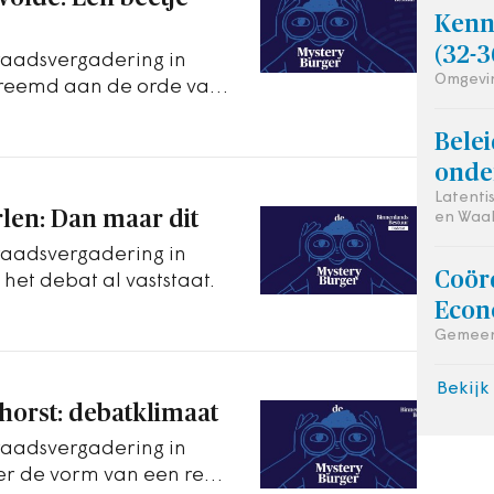
Kenni
(32-3
raadsvergadering in
Omgevin
vreemd aan de orde van
Bele
onde
Latent
len: Dan maar dit
en Waa
raadsvergadering in
Coör
het debat al vaststaat.
Econ
Gemeen
Bekijk
horst: debatklimaat
raadsvergadering in
er de vorm van een reeks