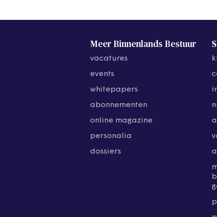
Meer Binnenlands Bestuur
S
vacatures
k
events
c
whitepapers
i
abonnementen
n
online magazine
a
personalia
v
dossiers
a
b
g
p