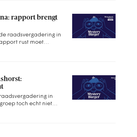
na: rapport brengt
 de raadsvergadering in
apport rust moet
ie.
shorst:
t
 raadsvergadering in
roep toch echt niet
lijkt te zijn