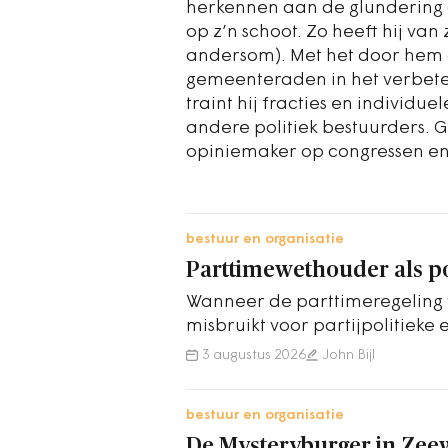
herkennen aan de glundering 
op z’n schoot. Zo heeft hij van
andersom). Met het door hem op
gemeenteraden in het verbeter
traint hij fracties en individue
andere politiek bestuurders. G
opiniemaker op congressen en
bestuur en organisatie
Parttimewethouder als po
Wanneer de parttimeregeling 
misbruikt voor partijpolitieke 
wordt het tijd deze aan te sch
3 augustus 2026
John Bijl
bestuur en organisatie
De Mysteryburger in Zeew