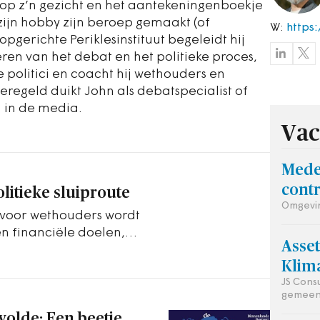
op z’n gezicht en het aantekeningenboekje
 zijn hobby zijn beroep gemaakt (of
W:
https:
gerichte Periklesinstituut begeleidt hij
en van het debat en het politieke proces,
le politici en coacht hij wethouders en
eregeld duikt John als debatspecialist of
 in de media.
Vac
Mede
contr
litieke sluiproute
Omgevin
voor wethouders wordt
en financiële doelen,
Asse
erpen.
Klim
JS Cons
gemeen
olde: Een beetje