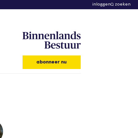
inloggen
zoeken
abonneer nu