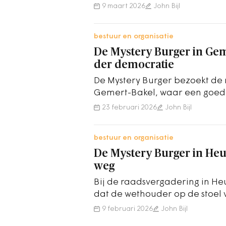
voorleesbeurten aanneemt.
9 maart 2026
John Bijl
bestuur en organisatie
De Mystery Burger in Geme
der democratie
De Mystery Burger bezoekt de
Gemert-Bakel, waar een goede
van de democratie vormt.
23 februari 2026
John Bijl
bestuur en organisatie
De Mystery Burger in Heu
weg
Bij de raadsvergadering in 
dat de wethouder op de stoel 
9 februari 2026
John Bijl