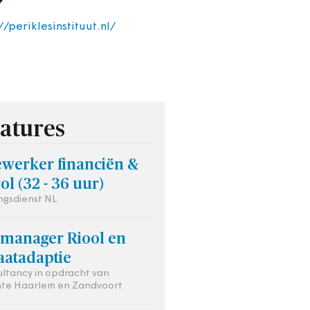
//periklesinstituut.nl/
atures
werker financiën &
ol (32 - 36 uur)
gsdienst NL
tmanager Riool en
aatadaptie
ultancy in opdracht van
te Haarlem en Zandvoort