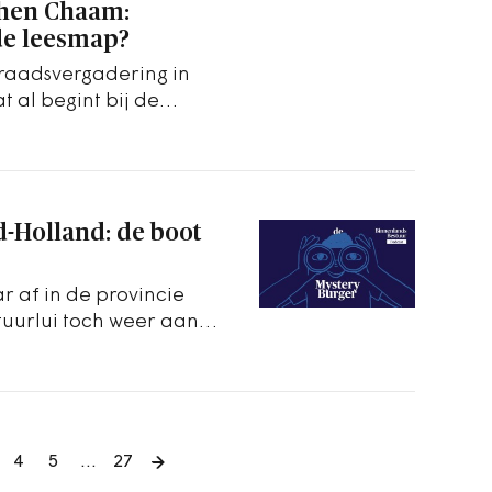
phen Chaam:
e leesmap?
 raadsvergadering in
 al begint bij de
d-Holland: de boot
r af in de provincie
tuurlui toch weer aan
4
5
…
27