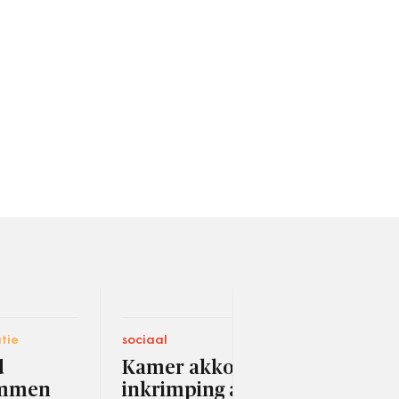
tie
sociaal
bestu
d
Kamer akkoord met
Kle
emmen
inkrimping aantal
van