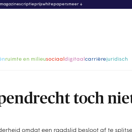
 magazine
scriptieprijs
whitepapers
meer
ën
ruimte en milieu
sociaal
digitaal
carrière
juridisch
apendrecht toch nie
derheid omdat een raadslid besloot af te splits