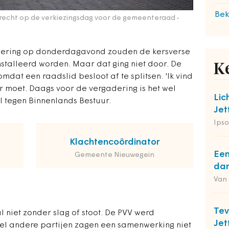
Bek
recht op de verkiezingsdag voor de gemeenteraad
-
ering op donderdagavond zouden de kersverse
talleerd worden. Maar dat ging niet door. De
K
dat een raadslid besloot af te splitsen. 'Ik vind
r moet. Daags voor de vergadering is het wel
Lic
jl tegen Binnenlands Bestuur.
Jet
Ipso
Klachtencoördinator
Een
Gemeente Nieuwegein
dan
Van
Tev
l niet zonder slag of stoot. De PVV werd
Jet
el andere partijen zagen een samenwerking niet