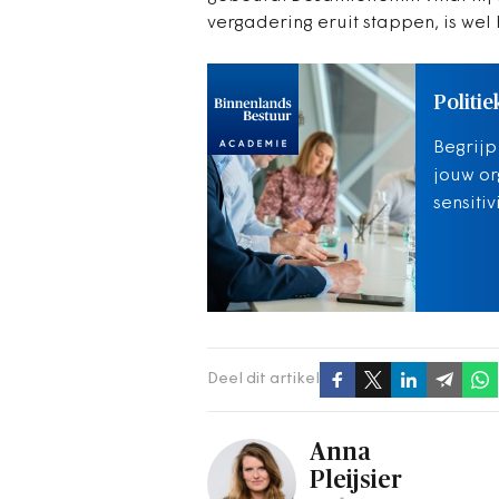
vergadering eruit stappen, is wel 
Politie
Begrijp
jouw or
sensiti
Deel dit artikel
Anna
Pleijsier