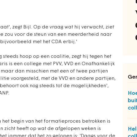
at', zegt Bijl. Op de vraag wat hij verwacht, ziet
'Je zou voor de steun van een meerderheid naar
 bijvoorbeeld met het CDA erbij.'
 steeds hoop op een coalitie, zegt hij tegen het
ris is een college met PVV, VVD en Onafhankelijk
 maar dan misschien met een of twee partijen
Ger
litie voorgesteld, met de VVD en andere partijen,
behoort ook nog steeds tot de mogelijkheden',
Hoe
ANP.
bui
col
n het begin van het formatieproces betrokken is
Hel
en zicht heeft op wat de afgelopen weken is
col
 het jammer dat het zo gelopen is: 'Daags voor de