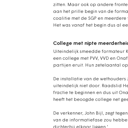
zitten. Maar ook op andere fronten
aan het prille begin van de forma
coalitie met de SGP en meerdere fr
Het was vanaf het begin dus al ee
College met nipte meerderheid
Uiteindelijk smeedde formateur K
een college met PVV, VVD en Onaf
partijen eruit. Hun zetelaantal 
De installatie van de wethouder
uiteindelijk niet door. Raadslid
fractie te beginnen en dus uit On
heeft het beoogde college net g
De verkenner, John Bijl, zegt tege
van de informatiefase zou hebbe
dichterbij elkaar liggen.'