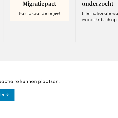
Migratiepact
onderzocht
Pak lokaal de regie!
Internationale w
waren kritisch op
volmachten en vo
nader onderzoek 
Daar geeft het mi
gehoor aan.
eactie te kunnen plaatsen.
in