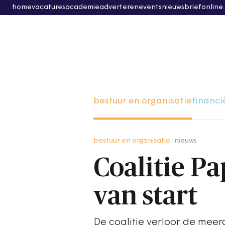
home
vacatures
academie
adverteren
events
nieuwsbrief
online
bestuur en organisatie
financi
bestuur en organisatie
/
nieuws
Coalitie P
van start
De coalitie verloor de meer