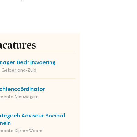
acatures
ager Bedrijfsvoering
 Gelderland-Zuid
chtencoördinator
eente Nieuwegein
ategisch Adviseur Sociaal
mein
eente Dijk en Waard