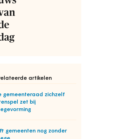
uws
van
de
dag
elateerde artikelen
 gemeenteraad zichzelf
tenspel zet bij
legevorming
ft gemeenten nog zonder
lege