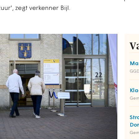
uur', zegt verkenner Bijl.
V
Man
GGD
Kla
Gem
Str
Do
Gem