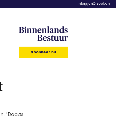
inloggen
zoeken
abonneer nu
t
en. 'Daags