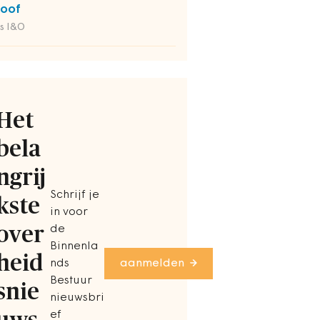
oof
s I&O
Het
bela
ngrij
Schrijf je
kste
in voor
over
de
Binnenla
heid
nds
aanmelden
Bestuur
snie
nieuwsbri
ef