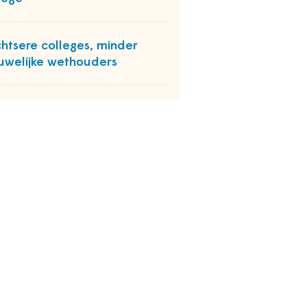
htsere colleges, minder
uwelijke wethouders