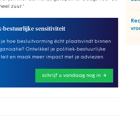
heel zuur.'
Rec
vro
k-bestuurlijke sensitiviteit
 je hoe besluitvorming écht plaatsvindt binnen
ganisatie? Ontwikkel je politiek-bestuurlijke
viteit en maak meer impact met je adviezen.
schrijf u vandaag nog in