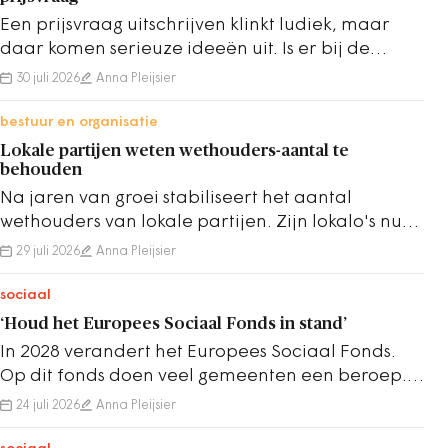
Een prijsvraag uitschrijven klinkt ludiek, maar
daar komen serieuze ideeën uit. Is er bij de
uitvoering genoeg kennis over de regelgeving?
30 juli 2026
Anna Pleijsier
bestuur en organisatie
Lokale partijen weten wethouders-aantal te
behouden
Na jaren van groei stabiliseert het aantal
wethouders van lokale partijen. Zijn lokalo's nu
een vast gegeven in het gemeentebestuur?
29 juli 2026
Anna Pleijsier
sociaal
‘Houd het Europees Sociaal Fonds in stand’
In 2028 verandert het Europees Sociaal Fonds.
Op dit fonds doen veel gemeenten een beroep.
Het ESF moet behouden worden, zegt de VNG.
24 juli 2026
Anna Pleijsier