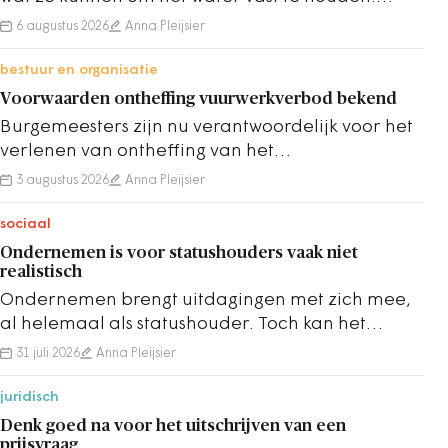
Maar waar liggen de grenzen van de
6 augustus 2026
Anna Pleijsier
maakbaarheid?
bestuur en organisatie
Voorwaarden ontheffing vuurwerkverbod bekend
Burgemeesters zijn nu verantwoordelijk voor het
verlenen van ontheffing van het
vuurwerkverbod. Onderliggende regels zijn
3 augustus 2026
Anna Pleijsier
bekendgemaakt.
sociaal
Ondernemen is voor statushouders vaak niet
realistisch
Ondernemen brengt uitdagingen met zich mee,
al helemaal als statushouder. Toch kan het
helpen met de inburgering en werk op niveau
31 juli 2026
Anna Pleijsier
vinden.
juridisch
Denk goed na voor het uitschrijven van een
prijsvraag