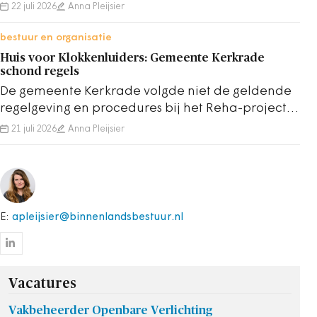
worden verdeeld? Adviescollege mist die
22 juli 2026
Anna Pleijsier
overweging.
bestuur en organisatie
Huis voor Klokkenluiders: Gemeente Kerkrade
schond regels
De gemeente Kerkrade volgde niet de geldende
regelgeving en procedures bij het Reha-project,
aldus het Huis voor Klokkenluiders.
21 juli 2026
Anna Pleijsier
E:
apleijsier@binnenlandsbestuur.nl
Vacatures
Vakbeheerder Openbare Verlichting