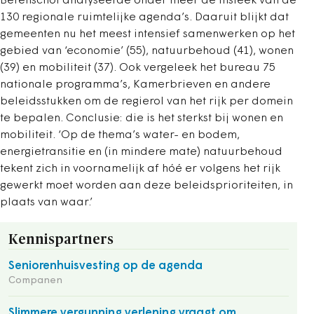
Berenschot analyseerde onder meer de insteek van de
130 regionale ruimtelijke agenda’s. Daaruit blijkt dat
gemeenten nu het meest intensief samenwerken op het
gebied van ‘economie’ (55), natuurbehoud (41), wonen
(39) en mobiliteit (37). Ook vergeleek het bureau 75
nationale programma’s, Kamerbrieven en andere
beleidsstukken om de regierol van het rijk per domein
te bepalen. Conclusie: die is het sterkst bij wonen en
mobiliteit. ‘Op de thema’s water- en bodem,
energietransitie en (in mindere mate) natuurbehoud
tekent zich in voornamelijk af hóé er volgens het rijk
gewerkt moet worden aan deze beleidsprioriteiten, in
plaats van waar.’
Kennispartners
Seniorenhuisvesting op de agenda
Companen
Slimmere vergunning verlening vraagt om