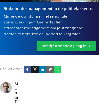
Stakeholdermanagement in de publieke sector
Mis je de aansluiting met regionale
samenwerkingen? Leer effectief
stakeholdermanagement om je strategische
doelen te bereiken en invloed te vergroten.
schrijf u vandaag nog in
Deel dit artikel
M
a
rt
in
H