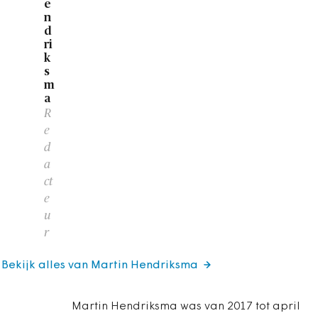
e
n
d
ri
k
s
m
a
R
e
d
a
ct
e
u
r
Bekijk alles van Martin Hendriksma
Martin Hendriksma was van 2017 tot april