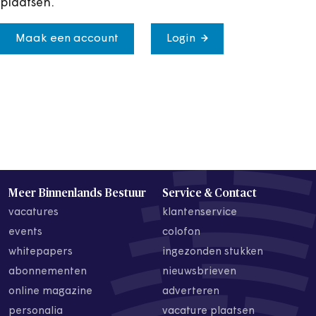
plaatsen.
Maak een account
Login
Meer Binnenlands Bestuur
Service & Contact
vacatures
klantenservice
events
colofon
whitepapers
ingezonden stukken
abonnementen
nieuwsbrieven
online magazine
adverteren
personalia
vacature plaatsen