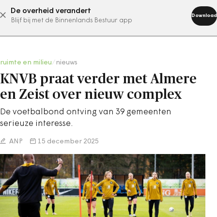
De overheid verandert
abonneer nu
Download
Blijf bij met de Binnenlands Bestuur app
ruimte en milieu
/
nieuws
KNVB praat verder met Almere
en Zeist over nieuw complex
De voetbalbond ontving van 39 gemeenten
serieuze interesse.
ANP
15 december 2025