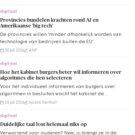
en dienstverlening.
digitaal
Provincies bundelen krachten rond AI en
Amerikaanse 'big tech'
De provincies willen ‘minder afhankelijk worden van
technologie van bedrijven buiten de EU’.
30 juli 2026
ANP
digitaal
Hoe het kabinet burgers beter wil informeren over
algoritmes die hen selecteren
Voor het individueel informeren van burgers over
algoritmen in besluiten wacht het kabinet de
uitkomsten af van het beleidsonderzoek
16 juli 2026
Sjoerd Hartholt
digitaal
Duidelijke taal lost helemaal niks op
Verwarrend voor ouderen? Nee, jij brengt ze in de