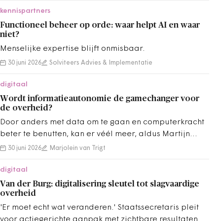
kennispartners
Functioneel beheer op orde: waar helpt AI en waar
niet?
Menselijke expertise blijft onmisbaar.
30 juni 2026
Solviteers Advies & Implementatie
digitaal
Wordt informatieautonomie de gamechanger voor
de overheid?
Door anders met data om te gaan en computerkracht
beter te benutten, kan er véél meer, aldus Martijn
Aslander en Kees Verhoeven.
30 juni 2026
Marjolein van Trigt
digitaal
Van der Burg: digitalisering sleutel tot slagvaardige
overheid
'Er moet echt wat veranderen.' Staatssecretaris pleit
voor actiegerichte aanpak met zichtbare resultaten