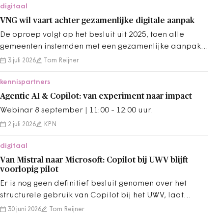
digitaal
VNG wil vaart achter gezamenlijke digitale aanpak
De oproep volgt op het besluit uit 2025, toen alle
gemeenten instemden met een gezamenlijke aanpak
voor AI, cloud en digitale veiligheid.
3 juli 2026
Tom Reijner
kennispartners
Agentic AI & Copilot: van experiment naar impact
Webinar 8 september | 11:00 - 12:00 uur.
2 juli 2026
KPN
digitaal
Van Mistral naar Microsoft: Copilot bij UWV blijft
voorlopig pilot
Er is nog geen definitief besluit genomen over het
structurele gebruik van Copilot bij het UWV, laat
minister Vijlbrief weten aan de Kamer.
30 juni 2026
Tom Reijner