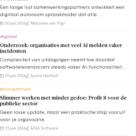
Een lange lijst samenwerkingspartners ontwikkelt een
digitaal autonoom spraakmodel dat alle
verschijningsvormen van het Nederlands herkent.
26 juni 2026
Marjolein van Trigt
digitaal
Onderzoek: organisaties met veel AI melden vaker
incidenten
Complexiteit van uitdagingen neemt toe doordat
softwareleveranciers steeds vaker AI-functionaliteit
toevoegen aan bestaande producten.
25 juni 2026
Sjoerd Hartholt
kennispartners
Slimmer werken met minder gedoe: Profit 8 voor de
publieke sector
Geen losse update, maar een praktische stap vooruit
voor je organisatie.
23 juni 2026
AFAS Software