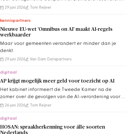
op korte termijn.
29 juni 2026
Tom Reijner
kennispartners
Nieuwe EU-wet 'Omnibus on AI' maakt AI-regels
werkbaarder
Maar voor gemeenten verandert er minder dan je
denkt.
29 juni 2026
Van Dam Datapartners
digitaal
AP krijgt mogelijk meer geld voor toezicht op AI
Het kabinet informeert de Tweede Kamer na de
zomer over de gevolgen van de AI-verordening voor
extra financiële middelen voor de AP.
26 juni 2026
Tom Reijner
digitaal
HOSAN: spraakherkenning voor álle soorten
Nederlands