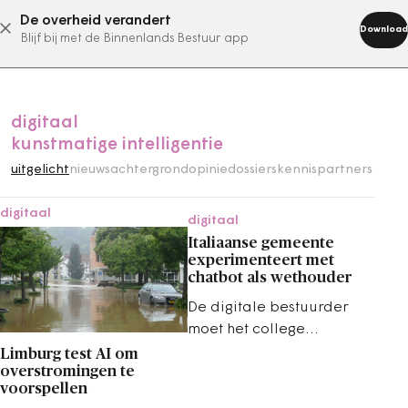
De overheid verandert
abonneer nu
Download
Blijf bij met de Binnenlands Bestuur app
digitaal
kunstmatige intelligentie
uitgelicht
nieuws
achtergrond
opinie
dossiers
kennispartners
digitaal
digitaal
Italiaanse gemeente
experimenteert met
chatbot als wethouder
De digitale bestuurder
moet het college
ondersteunen bij
Limburg test AI om
overstromingen te
kunstmatige intelligentie,
voorspellen
technologische innovatie