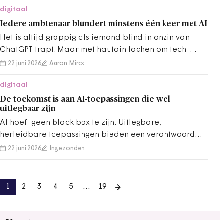
digitaal
Iedere ambtenaar blundert minstens één keer met AI
Het is altijd grappig als iemand blind in onzin van
ChatGPT trapt. Maar met hautain lachen om tech-
geblunder komen we niet verder.
22 juni 2026
Aaron Mirck
digitaal
De toekomst is aan AI-toepassingen die wel
uitlegbaar zijn
AI hoeft geen black box te zijn. Uitlegbare,
herleidbare toepassingen bieden een verantwoord
alternatief voor GPT-achtige systemen.
22 juni 2026
Ingezonden
1
2
3
4
5
…
19