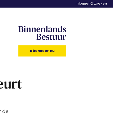
inloggen
zoeken
abonneer nu
eurt
t de