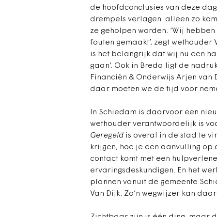
de hoofdconclusies van deze dag. 
drempels verlagen: alleen zo ko
ze geholpen worden. ‘Wij hebben 
fouten gemaakt’, zegt wethouder V
is het belangrijk dat wij nu een 
gaan’. Ook in Breda ligt de nadru
Financiën & Onderwijs Arjen van D
daar moeten we de tijd voor neme
In Schiedam is daarvoor een nieuw
wethouder verantwoordelijk is v
Geregeld
is overal in de stad te v
krijgen, hoe je een aanvulling op
contact komt met een hulpverlene
ervaringsdeskundigen. En het werkt
plannen vanuit de gemeente Schie
Van Dijk. Zo’n wegwijzer kan daar 