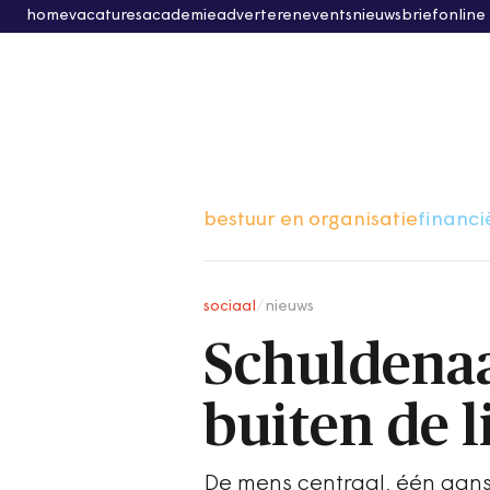
home
vacatures
academie
adverteren
events
nieuwsbrief
online
bestuur en organisatie
financi
sociaal
/
nieuws
Schuldenaa
buiten de li
De mens centraal, één aansp