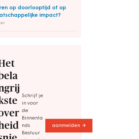
ren op doorlooptijd of op
tschappelijke impact?
der
Het
bela
ngrij
Schrijf je
kste
in voor
over
de
Binnenla
heid
nds
aanmelden
Bestuur
snie