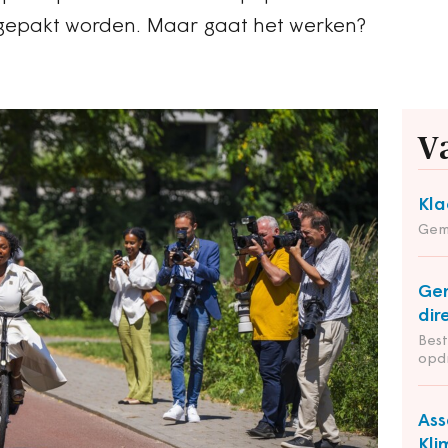
epakt worden. Maar gaat het werken?
V
Kla
Gem
Ge
dir
Bes
opd
Ass
Kli