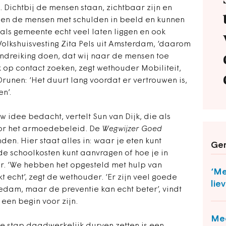
Dichtbij de mensen staan, zichtbaar zijn en
men de mensen met schulden in beeld en kunnen
als gemeente echt veel laten liggen en ook
olkshuisvesting Zita Pels uit Amsterdam, ‘daarom
handreiking doen, dat wij naar de mensen toe
k op contact zoeken, zegt wethouder Mobiliteit,
runen: ‘Het duurt lang voordat er vertrouwen is,
n’.
 idee bedacht, vertelt Sun van Dijk, die als
oor het armoedebeleid. De
Wegwijzer Goed
inden. Hier staat alles in: waar je eten kunt
Ger
 de schoolkosten kunt aanvragen of hoe je in
r. ‘We hebben het opgesteld met hulp van
‘Me
 echt’, zegt de wethouder. ‘Er zijn veel goede
lie
dam, maar de preventie kan echt beter’, vindt
een begin voor zijn.
Mee