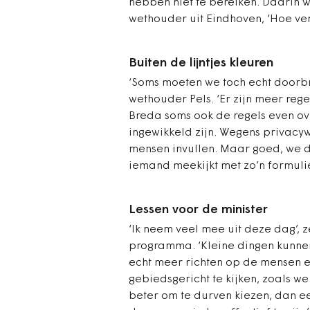
hebben niet te bereiken. Daarin w
wethouder uit Eindhoven, ‘Hoe ver
Buiten de lijntjes kleuren
‘Soms moeten we toch echt doorbre
wethouder Pels. ‘Er zijn meer reg
Breda soms ook de regels even ove
ingewikkeld zijn. Wegens privacy
mensen invullen. Maar goed, we d
iemand meekijkt met zo’n formulie
Lessen voor de minister
‘Ik neem veel mee uit deze dag’, z
programma. ‘Kleine dingen kunnen
echt meer richten op de mensen 
gebiedsgericht te kijken, zoals w
beter om te durven kiezen, dan e