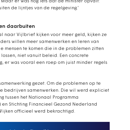
 Maar er was nóg iets dat de minister opvalt:
ten de lijntjes van de regelgeving.’
 en daarbuiten
naar Vijlbrief kijken voor meer geld, kijken ze
uders willen meer samenwerken en leren van
de mensen te komen die in de problemen zitten
lossen, niet vanuit beleid. Een concrete
nog, er was vooral een roep om juist minder regels
n samenwerking gezet. Om de problemen op te
te bedrijven samenwerken. Die wil werd expliciet
g tussen het Nationaal Programma
) en Stichting Financieel Gezond Nederland
ijken officieel werd bekrachtigd.