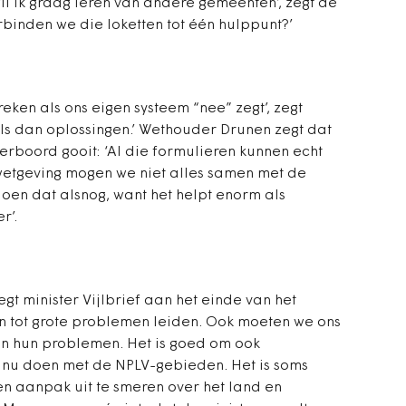
il ik graag leren van andere gemeenten’, zegt de
binden we die loketten tot één hulppunt?’
ken als ons eigen systeem “nee” zegt’, zegt
els dan oplossingen.’ Wethouder Drunen zegt dat
rboord gooit: ‘Al die formulieren kunnen echt
wetgeving mogen we niet alles samen met de
oen dat alsnog, want het helpt enorm als
r’.
egt minister Vijlbrief aan het einde van het
 tot grote problemen leiden. Ook moeten we ons
en hun problemen. Het is goed om ook
e nu doen met de NPLV-gebieden. Het is soms
en aanpak uit te smeren over het land en