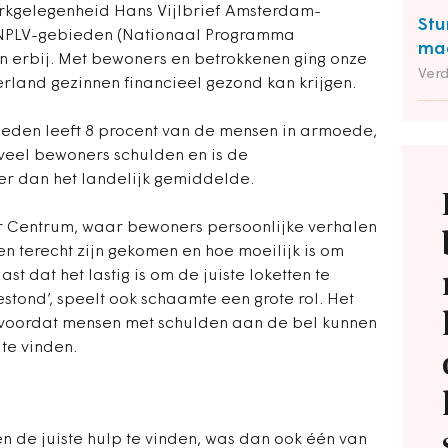
erkgelegenheid Hans Vijlbrief Amsterdam-
Stu
 NPLV-gebieden (Nationaal Programma
maa
n erbij. Met bewoners en betrokkenen ging onze
Ver
rland gezinnen financieel gezond kan krijgen.
bieden leeft 8 procent van de mensen in armoede,
veel bewoners schulden en is de
er dan het landelijk gemiddelde.
er Centrum, waar bewoners persoonlijke verhalen
n terecht zijn gekomen en hoe moeilijk is om
st dat het lastig is om de juiste loketten te
bestond’, speelt ook schaamte een grote rol. Het
 voordat mensen met schulden aan de bel kunnen
 te vinden.
n de juiste hulp te vinden, was dan ook één van