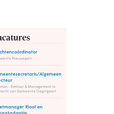
acatures
chtencoördinator
eente Nieuwegein
meentesecretaris/Algemeen
ecteur
tman - Bestuur & Management in
racht van Gemeente Oegstgeest
etmanager Riool en
maatadaptie