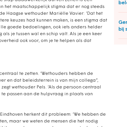
de stap daadwerkelijk durven zetten is een
bel
n het maatschappelijk stigma dat er nog steeds
t de Haagse wethouder Mariëlle Vavier: ‘Dat het
etere keuzes had kunnen maken, is een stigma dat
Gem
 alle goede bedoelingen, ook iets anders helder
bij
g als je tussen wal en schip valt. Als je een keer
overheid ook voor, om je te helpen als dat
 centraal te zetten. ‘Wethouders hebben de
ver en dat beleidsterrein is van mijn collega”,
, zegt wethouder Pels. ‘Als de persoon centraal
n te passen aan de hulpvraag in plaats van
Eindhoven herkent dit probleem: ‘We hebben de
etten, maar we weten de mensen die het nodig