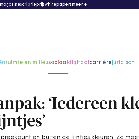
 magazine
scriptieprijs
whitepapers
meer
ën
ruimte en milieu
sociaal
digitaal
carrière
juridisch
npak: ‘Iedereen kl
jntjes’
reekpunt en buiten de lijntjes kleuren. Zo moe