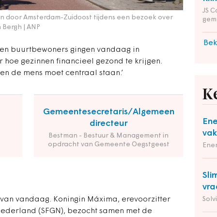
JS C
en door Amsterdam-Zuidoost tijdens een bezoek over
gem
 Bergh | ANP
Bek
s en buurtbewoners gingen vandaag in
hoe gezinnen financieel gezond te krijgen.
s en de mens moet centraal staan.’
K
Gemeentesecretaris/Algemeen
Ene
directeur
vak
Bestman - Bestuur & Management in
opdracht van Gemeente Oegstgeest
Ene
Sli
vra
van vandaag. Koningin Máxima, erevoorzitter
Solv
 Nederland (SFGN), bezocht samen met de