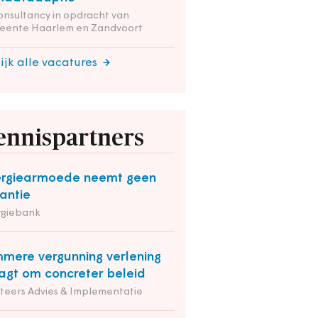
onsultancy in opdracht van
eente Haarlem en Zandvoort
ijk alle vacatures
ennispartners
rgiearmoede neemt geen
antie
rgiebank
mmere vergunning verlening
agt om concreter beleid
iteers Advies & Implementatie