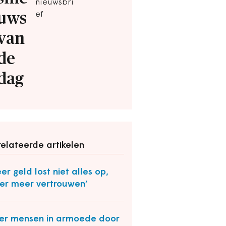
nieuwsbri
uws
ef
van
de
dag
elateerde artikelen
er geld lost niet alles op,
ver meer vertrouwen’
r mensen in armoede door