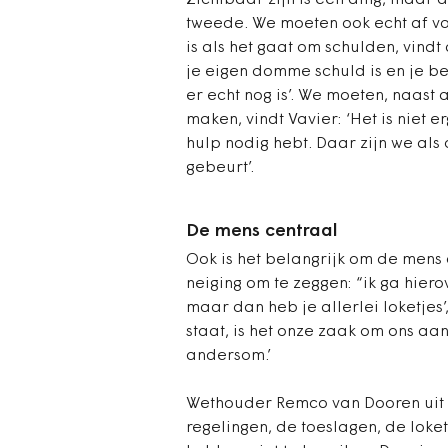
Zichtbaar zijn is één ding, maar 
tweede. We moeten ook echt af va
is als het gaat om schulden, vind
je eigen domme schuld is en je b
er echt nog is’. We moeten, naast
maken, vindt Vavier: ‘Het is niet er
hulp nodig hebt. Daar zijn we als 
gebeurt’.
De mens centraal
Ook is het belangrijk om de mens
neiging om te zeggen: “ik ga hiero
maar dan heb je allerlei loketjes’
staat, is het onze zaak om ons aa
andersom.’
Wethouder Remco van Dooren uit 
regelingen, de toeslagen, de lok