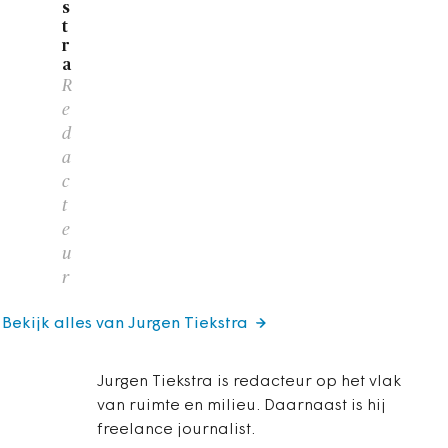
s
t
r
a
R
e
d
a
c
t
e
u
r
Bekijk alles van Jurgen Tiekstra
Jurgen Tiekstra is redacteur op het vlak
van ruimte en milieu. Daarnaast is hij
freelance journalist.