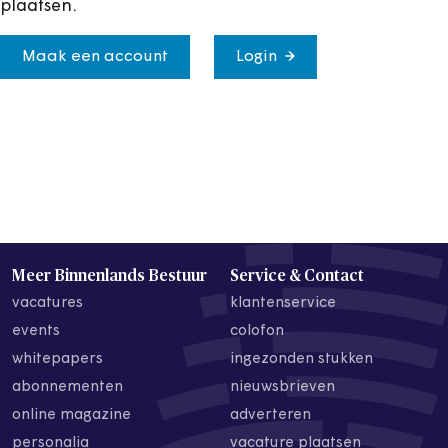
plaatsen.
Maak een account
Login
Meer Binnenlands Bestuur
Service & Contact
vacatures
klantenservice
events
colofon
whitepapers
ingezonden stukken
abonnementen
nieuwsbrieven
online magazine
adverteren
personalia
vacature plaatsen