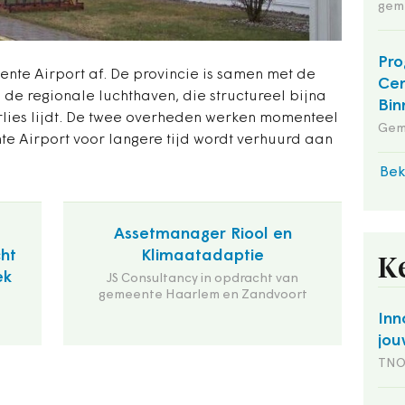
gem
Pro
wente Airport af. De provincie is samen met de
Cen
e regionale luchthaven, die structureel bijna
Bin
erlies lijdt. De twee overheden werken momenteel
Gem
te Airport voor langere tijd wordt verhuurd aan
Bek
Assetmanager Riool en
cht
Klimaatadaptie
K
ek
JS Consultancy in opdracht van
gemeente Haarlem en Zandvoort
Inn
jou
TN