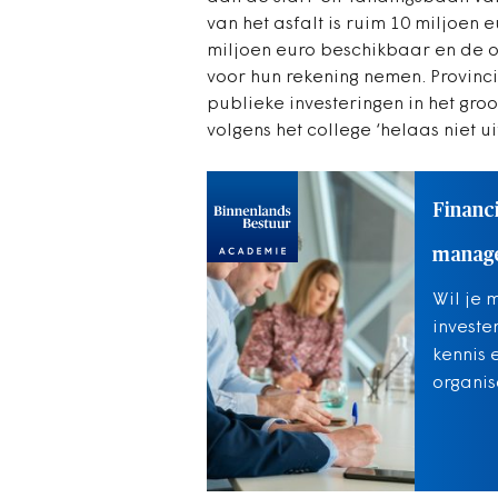
van het asfalt is ruim 10 miljoen 
miljoen euro beschikbaar en de 
voor hun rekening nemen. Provinc
publieke investeringen in het gro
volgens het college ‘helaas niet u
Financ
manag
Wil je 
investe
kennis 
organis