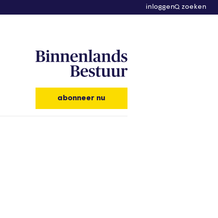
inloggen
zoeken
abonneer nu