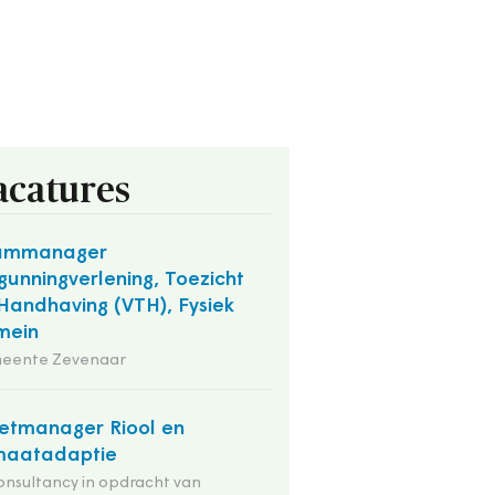
acatures
ammanager
gunningverlening, Toezicht
Handhaving (VTH), Fysiek
mein
eente Zevenaar
etmanager Riool en
maatadaptie
onsultancy in opdracht van