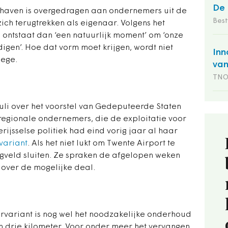
De 
thaven is overgedragen aan ondernemers uit de
Bes
 zich terugtrekken als eigenaar. Volgens het
ontstaat dan ‘een natuurlijk moment’ om ‘onze
igen’. Hoe dat vorm moet krijgen, wordt niet
Inn
lege.
van
TN
uli over het voorstel van Gedeputeerde Staten
 regionale ondernemers, die de exploitatie voor
rijsselse politiek had eind vorig jaar al haar
variant
. Als het niet lukt om Twente Airport te
iegveld sluiten. Ze spraken de afgelopen weken
 over de mogelijke deal.
urvariant is nog wel het noodzakelijke onderhoud
 drie kilometer. Voor onder meer het vervangen