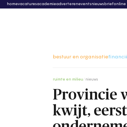
home
vacatures
academie
adverteren
events
nieuwsbrief
online
bestuur en organisatie
financi
ruimte en milieu
/
nieuws
Provincie 
kwijt, eers
onderneme