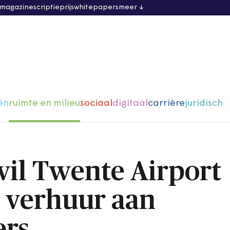
 magazine
scriptieprijs
whitepapers
meer
ën
ruimte en milieu
sociaal
digitaal
carrière
juridisch
wil Twente Airport
t verhuur aan
rs