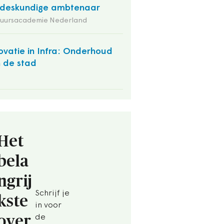
deskundige ambtenaar
tuursacademie Nederland
ovatie in Infra: Onderhoud
 de stad
O
Het
bela
ngrij
Schrijf je
kste
in voor
over
de