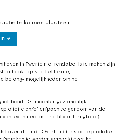
eactie te kunnen plaatsen.
in
hthaven in Twente niet rendabel is te maken zijn
t -afhankelijk van het lokale,
le belang- mogelijkheden om het
langhebbende Gemeenten gezamenlijk.
 exploitatie en/of erfpacht/eigendom van de
jven, eventueel met recht van terugkoop).
uchthaven door de Overheid (dus bij exploitatie
 afspraken te worden gemaakt over het