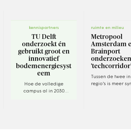
kennispartners
ruimte en milieu
TU Delft
Metropool
onderzoekt én
Amsterdam 
gebruikt groot en
Brainport
innovatief
onderzoeke
bodemenergiesyst
'techcorridor
eem
Tussen de twee i
regio's is meer sy
Hoe de volledige
mogelijk, blijkt uit
campus al in 2030
onderzoek.
volledig fossielvrij zal
opereren.