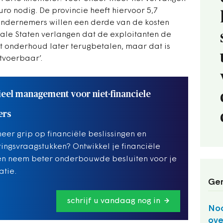
euro nodig. De provincie heeft hiervoor 5,7
ondernemers willen een derde van de kosten
iale Staten verlangen dat de exploitanten de
ot onderhoud later terugbetalen, maar dat is
itvoerbaar’.
ieel management voor niet-financiele
ers
meer grip op financiële beslissingen en
ringsvraagstukken? Ontwikkel je financiële
en neem beter onderbouwde besluiten voor je
atie.
Ger
schrijf u vandaag nog in
Noo
ove