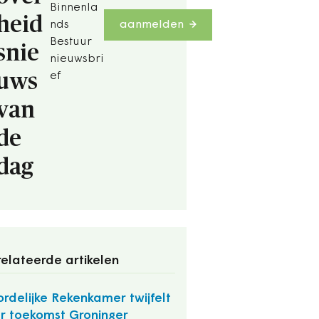
Binnenla
heid
nds
aanmelden
Bestuur
snie
nieuwsbri
uws
ef
van
de
dag
elateerde artikelen
rdelijke Rekenkamer twijfelt
r toekomst Groninger