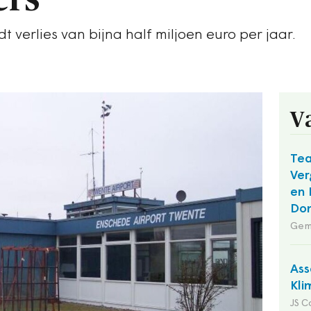
t verlies van bijna half miljoen euro per jaar.
V
Te
Ver
en 
Do
Gem
Ass
Kli
JS C