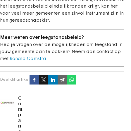
het leegstandsbeleid eindelijk tanden krijgt, kan het
voor veel meer gemeenten een zinvol instrument zijn in
hun gereedschapskist.
Meer weten over leegstandsbeleid?
Heb je vragen over de mogelijkheden om leegstand in
jouw gemeente aan te pakken? Neem dan contact op
met
Ronald Camstra
.
Deel dit artikel
C
o
m
p
a
n