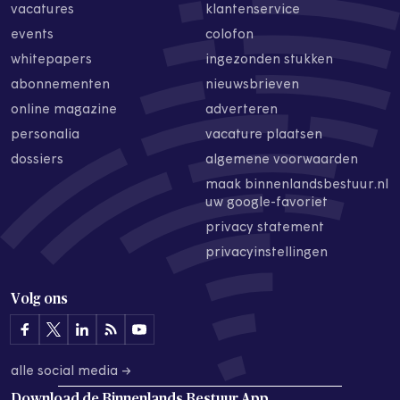
vacatures
klantenservice
events
colofon
whitepapers
ingezonden stukken
abonnementen
nieuwsbrieven
online magazine
adverteren
personalia
vacature plaatsen
dossiers
algemene voorwaarden
maak binnenlandsbestuur.nl
uw google-favoriet
privacy statement
privacyinstellingen
Volg ons
alle social media →
Download de
Binnenlands Bestuur App