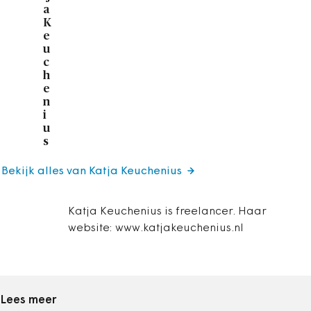
a
K
e
u
c
h
e
n
i
u
s
Bekijk alles van Katja Keuchenius
Katja Keuchenius is freelancer. Haar
website: www.katjakeuchenius.nl
Lees meer