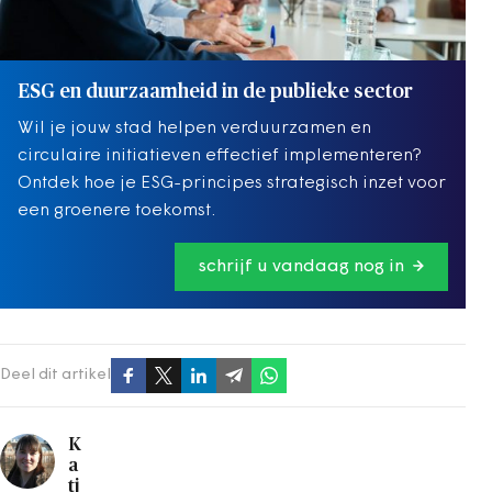
ESG en duurzaamheid in de publieke sector
Wil je jouw stad helpen verduurzamen en
circulaire initiatieven effectief implementeren?
Ontdek hoe je ESG-principes strategisch inzet voor
een groenere toekomst.
schrijf u vandaag nog in
Deel dit artikel
K
a
tj