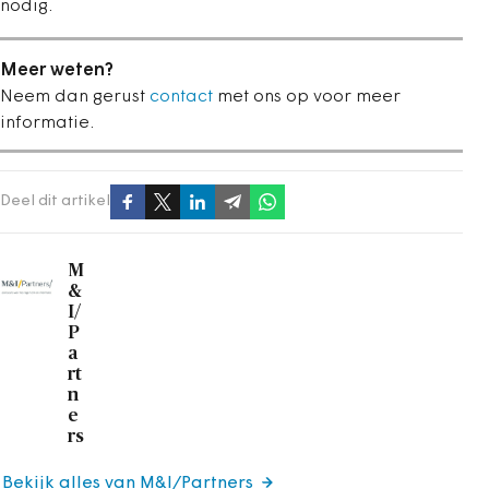
nodig.
Meer weten?
Neem dan gerust
contact
met ons op voor meer
informatie.
Deel dit artikel
M
&
I/
P
a
rt
n
e
rs
Bekijk alles van M&I/Partners