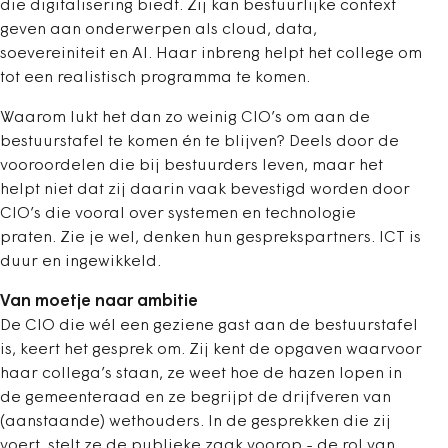
die digitalisering biedt. Zij kan bestuurlijke context
geven aan onderwerpen als cloud, data,
soevereiniteit en AI. Haar inbreng helpt het college om
tot een realistisch programma te komen.
Waarom lukt het dan zo weinig CIO’s om aan de
bestuurstafel te komen én te blijven? Deels door de
vooroordelen die bij bestuurders leven, maar het
helpt niet dat zij daarin vaak bevestigd worden door
CIO’s die vooral over systemen en technologie
praten. Zie je wel, denken hun gesprekspartners. ICT is
duur en ingewikkeld.
Van moetje naar ambitie
De CIO die wél een geziene gast aan de bestuurstafel
is, keert het gesprek om. Zij kent de opgaven waarvoor
haar collega’s staan, ze weet hoe de hazen lopen in
de gemeenteraad en ze begrijpt de drijfveren van
(aanstaande) wethouders. In de gesprekken die zij
voert, stelt ze de publieke zaak voorop - de rol van