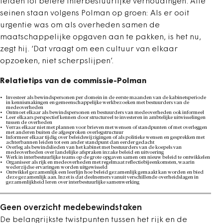
leiden tot betere interbestuurlijke verhoudingen. Alle
seinen staan volgens Polman op groen: Als er ooit
urgentie was om als overheden samen de
maatschappelijke opgaven aan te pakken, is het nu,
zegt hij. ‘Dat vraagt om een cultuur van elkaar
opzoeken, niet scherpslijpen’.
Relatietips van de commissie-Polman
Investeer als bewindspersonen per domein in de eerste maanden van de kabinetsperiode
in kennismakingen en gemeenschappelijke werkbezoeken met bestuurders van de
medeoverheden
Ontmoet elkaar als bewindspersonen en bestuurders van medeoverheden ook informeel
Leer elkaars perspectief kennen door structureel te investeren in ambtelijke uitwisselingen
tussen de overheden
Verras elkaar niet met plannen voor brieven met wensen of standpunten of met overleggen
met anderen buiten de afgesproken overlegstructuur
Informeer elkaar tijdig over beleidswijzigingen of als politieke wensen en gesprekken met
achterbannen leiden tot een ander standpunt dan eerder gedacht
Overleg als bewindslieden van het kabinet met bestuurders van de koepels van
medeoverheden over landelijke afspraken inzake beleid en uitvoering
Werk in interbestuurlijke teams op de grote opgaven samen om nieuw beleid te ontwikkelen
Organiseer als rijk en medeoverheden met regelmaat reflectiebijeenkomsten, waarin
wederzijdse ervaringen worden uitgewisseld
Ontwikkel gezamenlijk een leerlijn hoe beleid gezamenlijk gemaakt kan worden en bied
deze gezamenlijk aan. Inzet is dat deelnemers vanuit verschillende overheidslagen in
gezamenlijkheid leren over interbestuurlijke samenwerking
Geen overzicht medebewindstaken
De belangrijkste twistpunten tussen het rijk en de