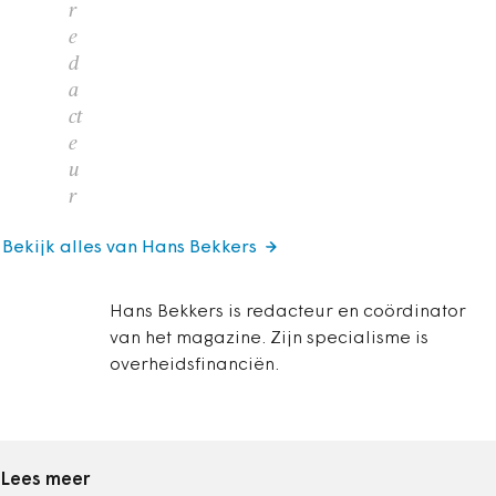
r
e
d
a
ct
e
u
r
Bekijk alles van Hans Bekkers
Hans Bekkers is redacteur en coördinator
van het magazine. Zijn specialisme is
overheidsfinanciën.
Lees meer