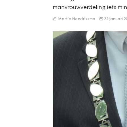
manvrouwverdeling iets min
Martin Hendriksma
22 januari 2