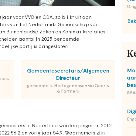
Omg
aar voor VVD en CDA, zo blijkt uit aan
Bek
ijfers van het Nederlands Genootschap van
an Binnenlandse Zaken en Koninkrijksrelaties
scheiden aantal in 2025 benoemde
delijke partij is aangesloten.
K
Mon
Gemeentesecretaris/Algemeen
aa
Directeur
ners
bes
gemeente 's-Hertogenbosch via Geerts
& Partners
&BA
Dig
Enga
emeesters in Nederland worden jonger. In 2012
2022 56,2 en vorig jaar 54,9. Waarnemers zijn