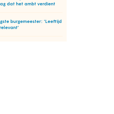
ag dat het ambt verdient
gste burgemeester: ‘Leeftijd
rrelevant’