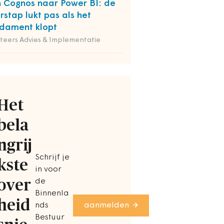
 Cognos naar Power BI: de
rstap lukt pas als het
dament klopt
iteers Advies & Implementatie
Het
bela
ngrij
Schrijf je
kste
in voor
over
de
Binnenla
heid
nds
aanmelden
Bestuur