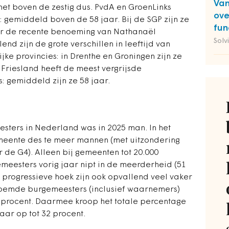
Van
net boven de zestig dus. PvdA en GroenLinks
ove
gemiddeld boven de 58 jaar. Bij de SGP zijn ze
fun
door de recente benoeming van Nathanaël
Solv
end zijn de grote verschillen in leeftijd van
jke provincies: in Drenthe en Groningen zijn ze
 Friesland heeft de meest vergrijsde
: gemiddeld zijn ze 58 jaar.
ters in Nederland was in 2025 man. In het
meente des te meer mannen (met uitzondering
de G4). Alleen bij gemeenten tot 20.000
meesters vorig jaar nipt in de meerderheid (51
 progressieve hoek zijn ook opvallend veel vaker
noemde burgemeesters (inclusief waarnemers)
9 procent. Daarmee kroop het totale percentage
aar op tot 32 procent.