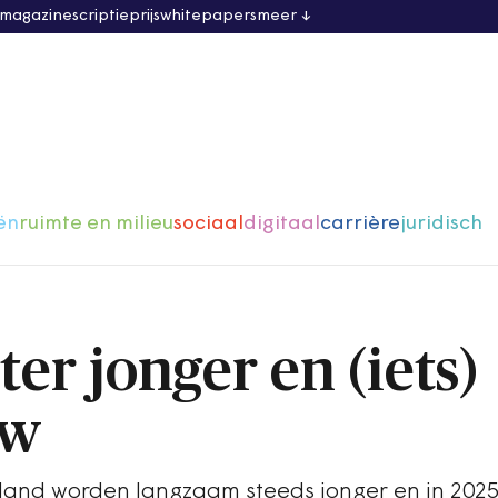
 magazine
scriptieprijs
whitepapers
meer
ën
ruimte en milieu
sociaal
digitaal
carrière
juridisch
er jonger en (iets)
uw
land worden langzaam steeds jonger en in 202