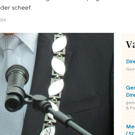
der scheef.
026
V
Dir
Geme
Ge
Dir
geme
& Pa
Med
(32