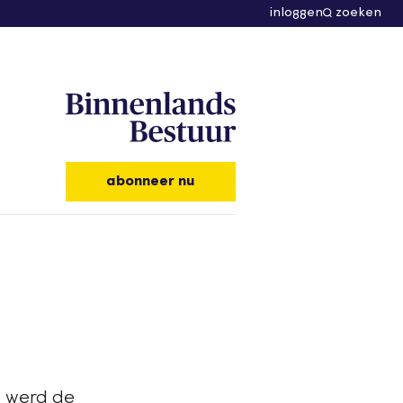
inloggen
zoeken
abonneer nu
5 werd de