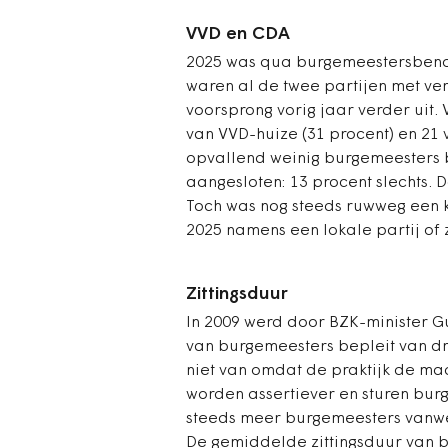
VVD en CDA
2025 was qua burgemeestersbeno
waren al de twee partijen met v
voorsprong vorig jaar verder uit
van VVD-huize (31 procent) en 21 
opvallend weinig burgemeesters be
aangesloten: 13 procent slechts. 
Toch was nog steeds ruwweg een k
2025 namens een lokale partij of 
Zittingsduur
In 2009 werd door BZK-minister G
van burgemeesters bepleit van dri
niet van omdat de praktijk de m
worden assertiever en sturen bur
steeds meer burgemeesters vanweg
De gemiddelde zittingsduur van 