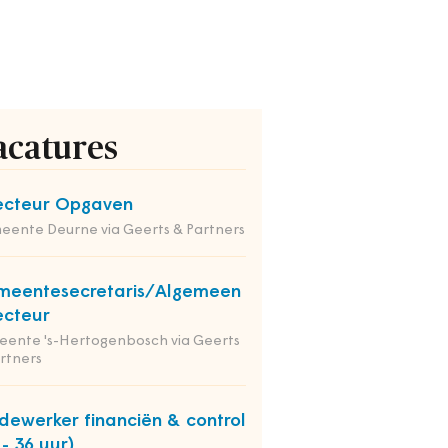
acatures
ecteur Opgaven
ente Deurne via Geerts & Partners
meentesecretaris/Algemeen
ecteur
ente 's-Hertogenbosch via Geerts
rtners
ewerker financiën & control
 - 36 uur)