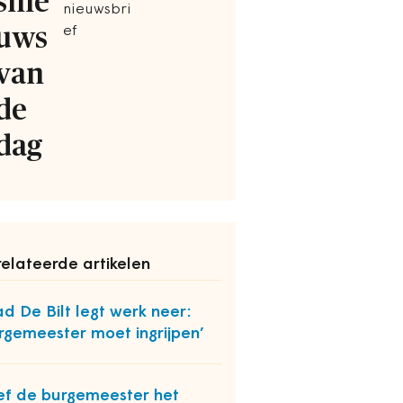
snie
nieuwsbri
uws
ef
van
de
dag
elateerde artikelen
d De Bilt legt werk neer:
rgemeester moet ingrijpen’
f de burgemeester het