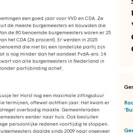
emingen een goed jaar voor VVD en CDA. Ze
eruit de meeste burgemeesters en bouwden die
. Van de 80 benoemde burgemeesters waren er 25
van het CDA (26 procent). Er werden in 2025
noemd die niet bij een landelijke partij zijn
Dat is nog minder dan het aandeel PvdA-ers: 14.
wart van alle burgemeesters in Nederland in
zonder partijbinding actief.
Ger
uusje ter Horst nog een maximale zittingsduur
Raa
e termijnen, oftewel achttien jaar. Het kwam er
‘Bu
aatregel overbodig maakte. Gemeenteraden
gemeesters eerder naar huis. Ook besluiten
e persoonlijke redenen voortijdig te stoppen.
Gee
burgemeesters daalde sinds 2009 naar ongeveer