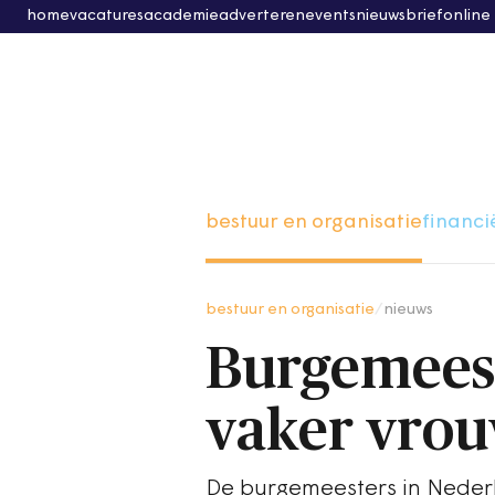
home
vacatures
academie
adverteren
events
nieuwsbrief
online
bestuur en organisatie
financi
bestuur en organisatie
/
nieuws
Burgemeest
vaker vro
De burgemeesters in Neder