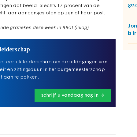
gez
stigen dat beeld. Slechts 17 procent van de
ht jaar aaneengesloten op zijn of haar post.
Jon
nde grafieken deze week in BB01 (inlog).
is i
 leiderschap
el eerlijk leiderschap om de uitdagingen van
teit en zittingsduur in het burgemeesterschap
ef aan te pakken.
schrijf u vandaag nog in