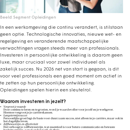
Beeld: Segment Opleidingen
In een werkomgeving die continu verandert, is stilstaan
geen optie. Technologische innovaties, nieuwe wet- en
regelgeving en veranderende maatschappelijke
verwachtingen vragen steeds meer van professionals.
Investeren in persoonlijke ontwikkeling is daarom geen
luxe, maar cruciaal voor zowel individueel als
zakelijk succes. Nu 2026 net van start is gegaan, is dit
voor veel professionals een goed moment om actief in
te zetten op hun persoonlijke ontwikkeling.
Opleidingen spelen hierin een sleutelrol.
Waarom investeren in jezelf?
Vergroot je waarde
Door continu te leren en te groeien, word je waardevoller voor jezelf en je werkgever.
Hiermee vergroot je je carrièrekansen.
Langetermijnsucces
Persoonlijke groei legt de basis voor duurzaam succes, niet alleen in je carrière, maar ook in
het dagelijks leven.
Zelfbewustzijn en effectiviteit
Het verhoogt je zelfbewustzijn, wat essentieel is voor betere communicatie en bewuste
besluitvorming, zowel op het werk als thuis.