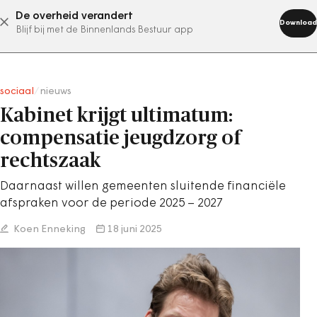
De overheid verandert
abonneer nu
Download
Blijf bij met de Binnenlands Bestuur app
sociaal
/
nieuws
Kabinet krijgt ultimatum:
compensatie jeugdzorg of
rechtszaak
Daarnaast willen gemeenten sluitende financiële
afspraken voor de periode 2025 – 2027
Koen Enneking
18 juni 2025