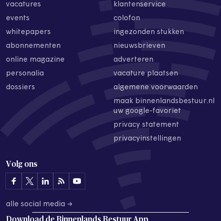
vacatures
klantenservice
events
colofon
whitepapers
ingezonden stukken
abonnementen
nieuwsbrieven
online magazine
adverteren
personalia
vacature plaatsen
dossiers
algemene voorwaarden
maak binnenlandsbestuur.nl
uw google-favoriet
privacy statement
privacyinstellingen
Volg ons
alle social media →
Download de
Binnenlands Bestuur App