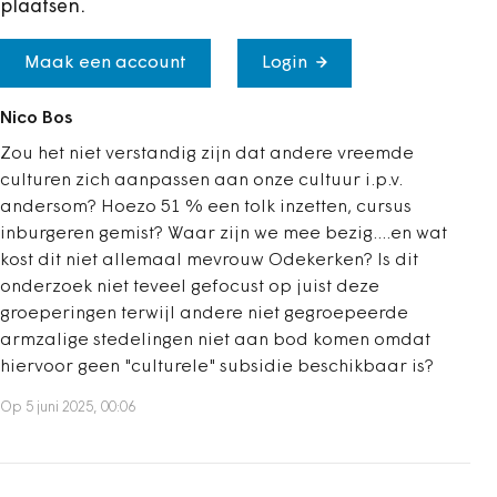
plaatsen.
Maak een account
Login
Nico Bos
Zou het niet verstandig zijn dat andere vreemde
culturen zich aanpassen aan onze cultuur i.p.v.
andersom? Hoezo 51 % een tolk inzetten, cursus
inburgeren gemist? Waar zijn we mee bezig....en wat
kost dit niet allemaal mevrouw Odekerken? Is dit
onderzoek niet teveel gefocust op juist deze
groeperingen terwijl andere niet gegroepeerde
armzalige stedelingen niet aan bod komen omdat
hiervoor geen "culturele" subsidie beschikbaar is?
Op 5 juni 2025, 00:06