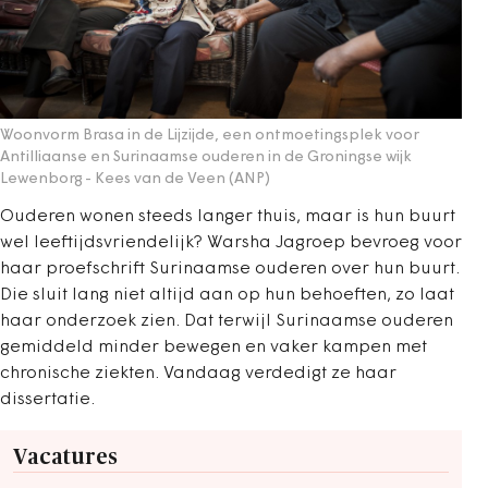
Woonvorm Brasa in de Lijzijde, een ontmoetingsplek voor
Antilliaanse en Surinaamse ouderen in de Groningse wijk
Lewenborg
- Kees van de Veen (ANP)
Ouderen wonen steeds langer thuis, maar is hun buurt
wel leeftijdsvriendelijk? Warsha Jagroep bevroeg voor
haar proefschrift Surinaamse ouderen over hun buurt.
Die sluit lang niet altijd aan op hun behoeften, zo laat
haar onderzoek zien. Dat terwijl Surinaamse ouderen
gemiddeld minder bewegen en vaker kampen met
chronische ziekten. Vandaag verdedigt ze haar
dissertatie.
Vacatures