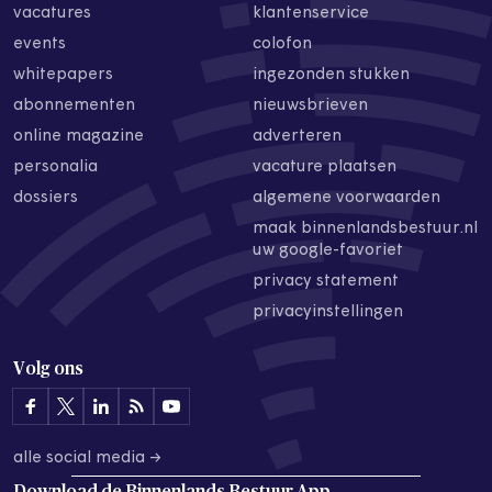
vacatures
klantenservice
events
colofon
whitepapers
ingezonden stukken
abonnementen
nieuwsbrieven
online magazine
adverteren
personalia
vacature plaatsen
dossiers
algemene voorwaarden
maak binnenlandsbestuur.nl
uw google-favoriet
privacy statement
privacyinstellingen
Volg ons
alle social media →
Download de
Binnenlands Bestuur App