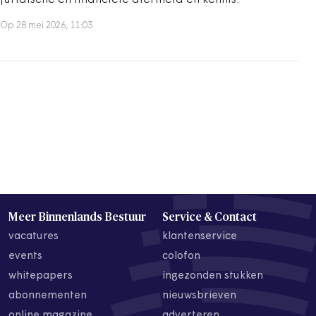
juridische en financiële alertheid en kennis.
Op 28 mei 2026, 11:03
Meer Binnenlands Bestuur
Service & Contact
vacatures
klantenservice
events
colofon
whitepapers
ingezonden stukken
abonnementen
nieuwsbrieven
online magazine
adverteren