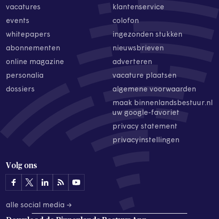
vacatures
klantenservice
events
colofon
whitepapers
ingezonden stukken
abonnementen
nieuwsbrieven
online magazine
adverteren
personalia
vacature plaatsen
dossiers
algemene voorwaarden
maak binnenlandsbestuur.nl
uw google-favoriet
privacy statement
privacyinstellingen
Volg ons
alle social media →