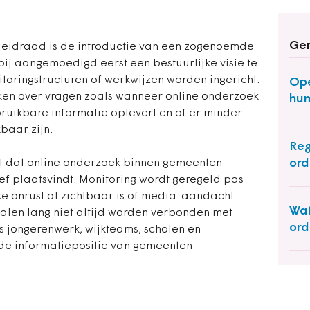
Ger
leidraad is de introductie van een zogenoemde
ij aangemoedigd eerst een bestuurlijke visie te
toringstructuren of werkwijzen worden ingericht.
Ope
ken over vragen zoals wanneer online onderzoek
hum
 bruikbare informatie oplevert en of er minder
baar zijn.
Reg
ord
st dat online onderzoek binnen gemeenten
f plaatsvindt. Monitoring wordt geregeld pas
e onrust al zichtbaar is of media-aandacht
Wat
gnalen lang niet altijd worden verbonden met
ord
s jongerenwerk, wijkteams, scholen en
t de informatiepositie van gemeenten