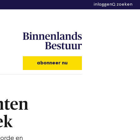
inloggen
zoeken
abonneer nu
nten
ek
 orde en