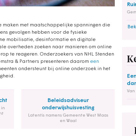
Rui
Gem
te maken met maatschappelijke spanningen die
Bek
lgens gevolgen hebben voor de fysieke
ne mobilisatie, desinformatie en digitale
kale overheden zoeken naar manieren om online
hierop te reageren. Onderzoekers van NHL Stenden
K
emstra & Partners presenteren daarom
een
eenten ondersteunt bij online onderzoek in het
Een
gheid.
dan
Van
cht
Beleidsadviseur
onderwijshuisvesting
 in
ht
Latentis namens Gemeente West Maas
en Waal