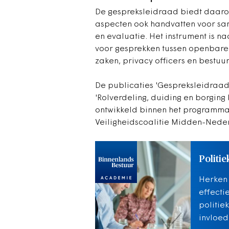
De gespreksleidraad biedt daaro
aspecten ook handvatten voor sam
en evaluatie. Het instrument is n
voor gesprekken tussen openbare 
zaken, privacy officers en bestu
De publicaties 'Gespreksleidraa
'Rolverdeling, duiding en borging 
ontwikkeld binnen het programma
Veiligheidscoalitie Midden-Nede
Politie
Herken 
effectie
politie
invloed