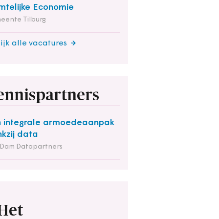
mtelijke Economie
eente Tilburg
ijk alle vacatures
ennispartners
 integrale armoedeaanpak
kzij data
 Dam Datapartners
Het