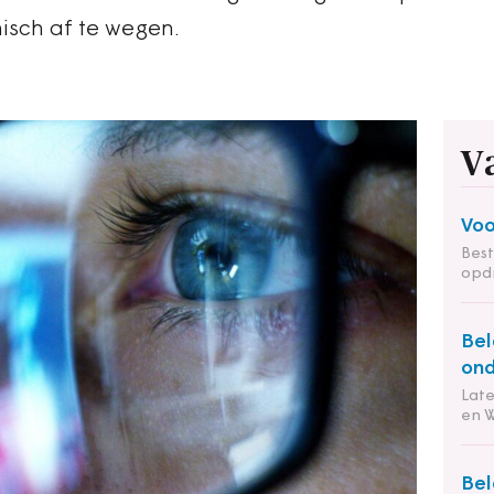
hisch af te wegen.
V
Voo
Bes
opd
Bel
ond
Lat
en 
Bel