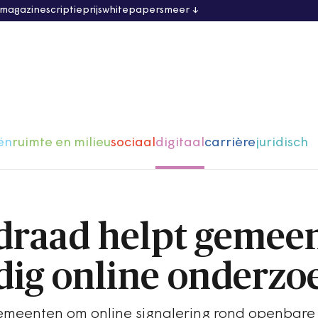
 magazine
scriptieprijs
whitepapers
meer
ën
ruimte en milieu
sociaal
digitaal
carrière
juridisch
draad helpt gemee
ldig online onderzo
gemeenten om online signalering rond openbare