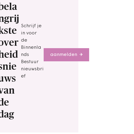
bela
ngrij
Schrijf je
kste
in voor
over
de
Binnenla
heid
nds
aanmelden
Bestuur
snie
nieuwsbri
uws
ef
van
de
dag