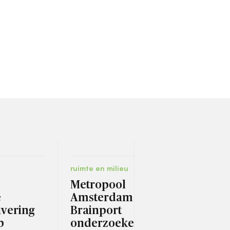
ruimte en milieu
digit
Metropool
Voo
e
Amsterdam en
heb
ivering
Brainport
Bev
b
onderzoeken
nod