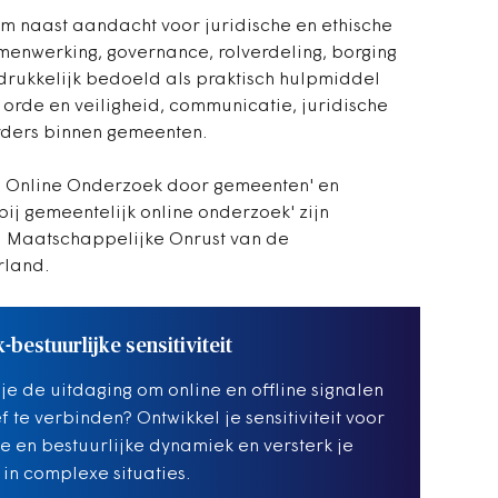
m naast aandacht voor juridische en ethische
enwerking, governance, rolverdeling, borging
adrukkelijk bedoeld als praktisch hulpmiddel
orde en veiligheid, communicatie, juridische
urders binnen gemeenten.
d Online Onderzoek door gemeenten' en
bij gemeentelijk online onderzoek' zijn
 Maatschappelijke Onrust van de
rland.
k-bestuurlijke sensitiviteit
je de uitdaging om online en offline signalen
f te verbinden? Ontwikkel je sensitiviteit voor
ke en bestuurlijke dynamiek en versterk je
 in complexe situaties.