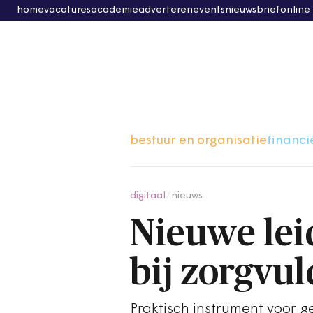
home
vacatures
academie
adverteren
events
nieuwsbrief
online
bestuur en organisatie
financi
digitaal
/
nieuws
Nieuwe lei
bij zorgvu
Praktisch instrument voor 