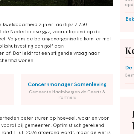
opd
Bek
kwetsbaarheid zijn er jaarlijks 7.750
jft de Nederlandse ggz, vooruitlopend op de
ect. Volgens de belangenorganisatie komt er met
olkshuisvesting een golf aan
K
 af. Dat leidt tot een stijgende vraag naar
schermd wonen.
De 
Bes
Concernmanager Samenleving
Gemeente Haaksbergen via Geerts &
Partners
erheden beter sturen op hoeveel, waar en voor
t vooral bij gemeenten. Optimistisch gerekend
t rond 1 juli 2026 afgerond wordt, maar de wet is