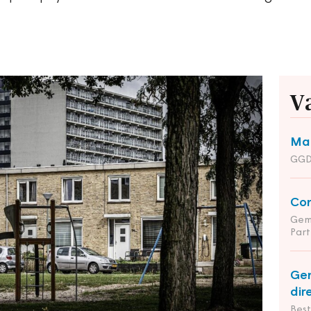
V
Man
GGD
Co
Gem
Part
Ge
dir
Bes