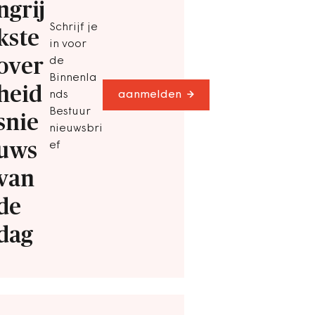
ngrij
Schrijf je
kste
in voor
over
de
Binnenla
heid
nds
aanmelden
Bestuur
snie
nieuwsbri
uws
ef
van
de
dag