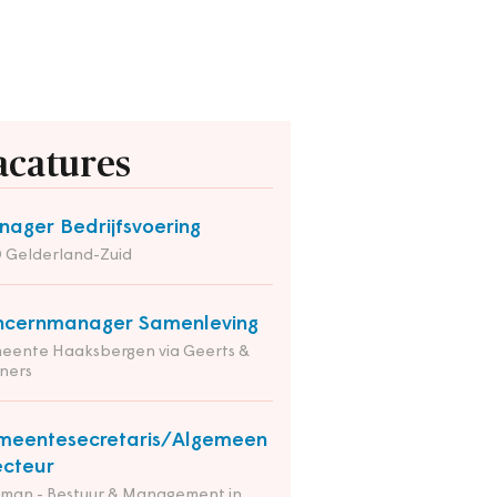
acatures
ager Bedrijfsvoering
 Gelderland-Zuid
ncernmanager Samenleving
eente Haaksbergen via Geerts &
ners
meentesecretaris/Algemeen
ecteur
tman - Bestuur & Management in