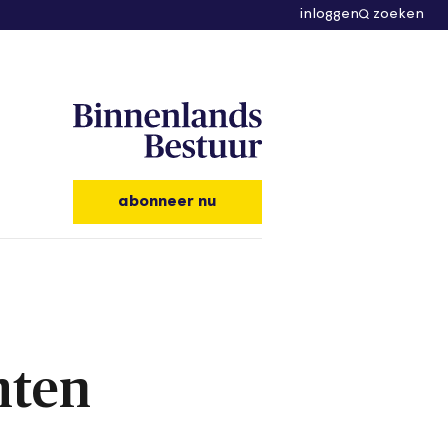
inloggen
zoeken
abonneer nu
hten