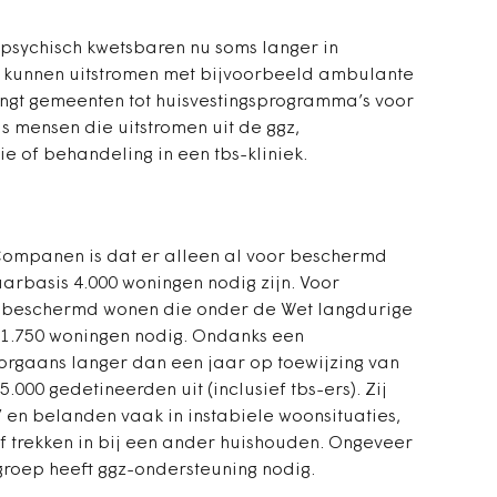
n psychisch kwetsbaren nu soms langer in
n kunnen uitstromen met bijvoorbeeld ambulante
ngt gemeenten tot huisvestingsprogramma’s voor
s mensen die uitstromen uit de ggz,
 of behandeling in een tbs-kliniek.
Companen is dat er alleen al voor beschermd
rbasis 4.000 woningen nodig zijn. Voor
 en beschermd wonen die onder de Wet langdurige
ij 1.750 woningen nodig. Ondanks een
oorgaans langer dan een jaar op toewijzing van
5.000 gedetineerden uit (inclusief tbs-ers). Zij
s’ en belanden vaak in instabiele woonsituaties,
f trekken in bij een ander huishouden. Ongeveer
roep heeft ggz-ondersteuning nodig.