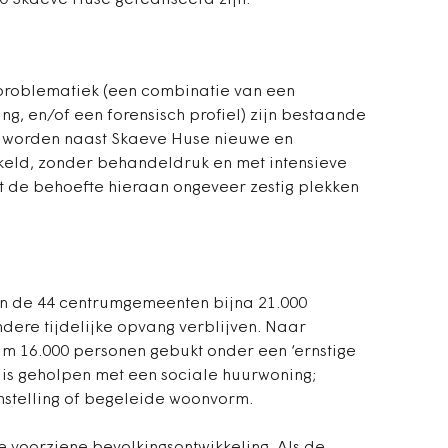
50 Skaeve Huse gerealiseerd zijn.
iproblematiek (een combinatie van een
ng, en/of een forensisch profiel) zijn bestaande
 worden naast Skaeve Huse nieuwe en
keld, zonder behandeldruk en met intensieve
t de behoefte hieraan ongeveer zestig plekken
in de 44 centrumgemeenten bijna 21.000
ere tijdelijke opvang verblijven. Naar
im 16.000 personen gebukt onder een ‘ernstige
 is geholpen met een sociale huurwoning;
instelling of begeleide woonvorm.