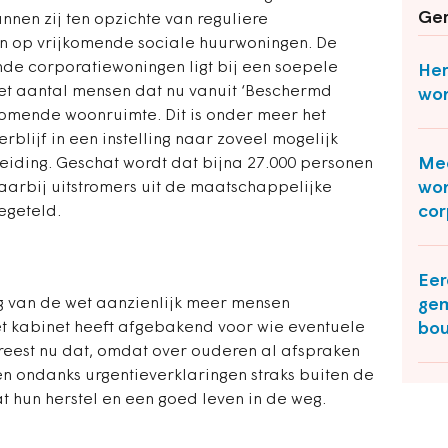
Ger
unnen zij ten opzichte van reguliere
n op vrijkomende sociale huurwoningen. De
de corporatiewoningen ligt bij een soepele
Her
het aantal mensen dat nu vanuit ‘Beschermd
won
omende woonruimte. Dit is onder meer het
rblijf in een instelling naar zoveel mogelijk
Mee
iding. Geschat wordt dat bijna 27.000 personen
won
aarbij uitstromers uit de maatschappelijke
cor
egeteld.
Eer
ng van de wet aanzienlijk meer mensen
gem
t kabinet heeft afgebakend voor wie eventuele
bo
eest nu dat, omdat over ouderen al afspraken
en ondanks urgentieverklaringen straks buiten de
at hun herstel en een goed leven in de weg.