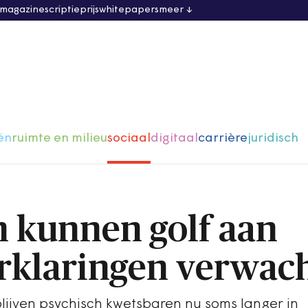
 magazine
scriptieprijs
whitepapers
meer
ën
ruimte en milieu
sociaal
digitaal
carrière
juridisch
 kunnen golf aan
rklaringen verwac
blijven psychisch kwetsbaren nu soms langer in