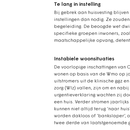
Te lang in instelling
Bij gebrek aan huisvesting blijve
instellingen dan nodig. Ze zoude
begeleiding. De beoogde wet dwi
specifieke groepen inwoners, zoal
maatschappelijke opvang, detentie
Instabiele woonsituaties
De voorlopige inschattingen van 
wonen op basis van de Wmo op jaa
uitstromers uit de klinische ggz
zorg (Wlz) vallen, zijn om en nab
urgentieverklaring wachten zij d
een huis. Verder stromen jaarlijks 
kunnen niet altijd terug ‘naar hui
worden dakloos of ‘bankslaper’, o
twee derde van laatstgenoemde g