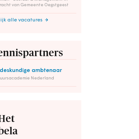
racht van Gemeente Oegstgeest
ijk alle vacatures
ennispartners
deskundige ambtenaar
tuursacademie Nederland
Het
bela