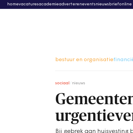
home
vacatures
academie
adverteren
events
nieuwsbrief
online
bestuur en organisatie
financi
sociaal
/
nieuws
Gemeenten
urgentieve
Bij gebrek aan huisvesting 