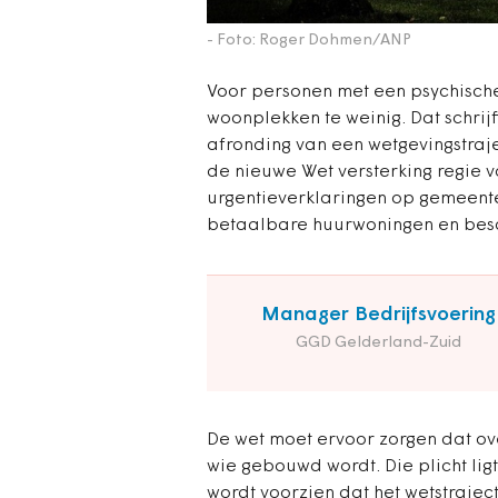
- Foto: Roger Dohmen/ANP
Voor personen met een psychische 
woonplekken te weinig. Dat schri
afronding van een wetgevingstraj
de nieuwe Wet versterking regie v
urgentieverklaringen op gemeenten
betaalbare huurwoningen en be
Manager Bedrijfsvoering
GGD Gelderland-Zuid
De wet moet ervoor zorgen dat ov
wie gebouwd wordt. Die plicht lig
wordt voorzien dat het wetstrajec