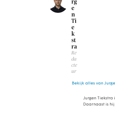
rg
e
n
Ti
e
k
st
ra
Re
da
cte
ur
Bekijk alles van Jurg
Jurgen Tiekstra 
Daarnaast is hij