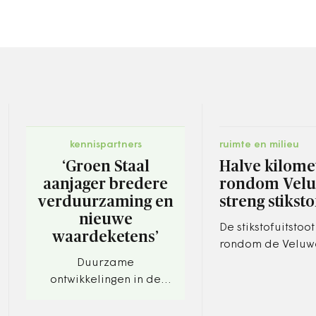
kennispartners
ruimte en milieu
‘Groen Staal
Halve kilome
aanjager bredere
rondom Vel
verduurzaming en
streng stikst
nieuwe
De stikstofuitstoot
waardeketens’
rondom de Veluw
dalen met minima
Duurzame
procent.
ontwikkelingen in de
regio.