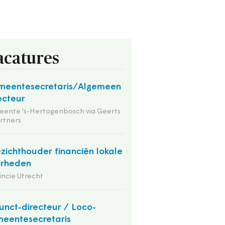
acatures
meentesecretaris/Algemeen
ecteur
ente 's-Hertogenbosch via Geerts
rtners
zichthouder financiën lokale
erheden
incie Utrecht
unct-directeur / Loco-
eentesecretaris