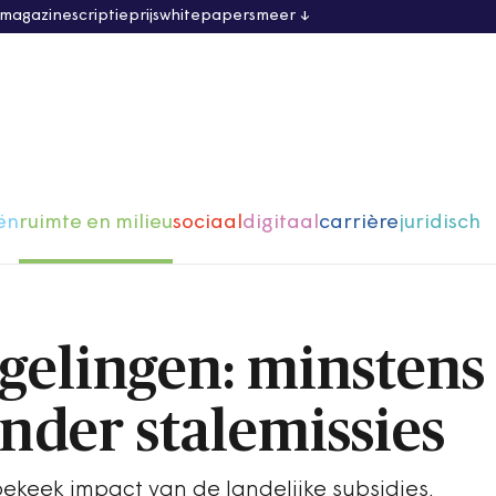
 magazine
scriptieprijs
whitepapers
meer
ën
ruimte en milieu
sociaal
digitaal
carrière
juridisch
gelingen: minstens 
nder stalemissies
eek impact van de landelijke subsidies.