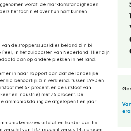
weggenomen wordt, de marktomstandigheden
ders het toch niet over hun hart kunnen
l van de stopperssubsidies beland zijn bij
Peel, in het zuidoosten van Nederland. Hier zijn
gedaald dan op andere plekken in het land.
t er in haar rapport aan dat de landelijke
ennia behoorlijk zijn verkleind: tussen 1990 en
toot met 67 procent, en de uitstoot van
Ger
keer en industrie) met 76 procent. De
 de ammoniakdaling de afgelopen tien jaar
Van
era
mmoniakemissies uit stallen harder dan het
 verschil van 18,7 procent versus 14,5 procent.