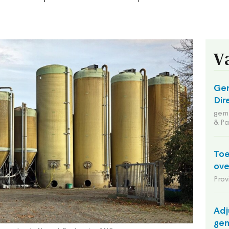
V
Ge
Dir
geme
& Pa
Toe
ov
Prov
Adj
gem