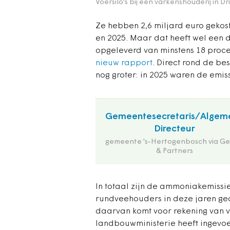
Voersilo's bij een varkenshouderij in 
Ze hebben 2,6 miljard euro gekost
en 2025. Maar dat heeft wel een da
opgeleverd van minstens 18 proce
nieuw rapport
. Direct rond de b
nog groter: in 2025 waren de emiss
Gemeentesecretaris/Algem
Directeur
gemeente 's-Hertogenbosch via Ge
& Partners
In totaal zijn de ammoniakemissie
rundveehouders in deze jaren geda
daarvan komt voor rekening van vi
landbouwministerie heeft ingevoer