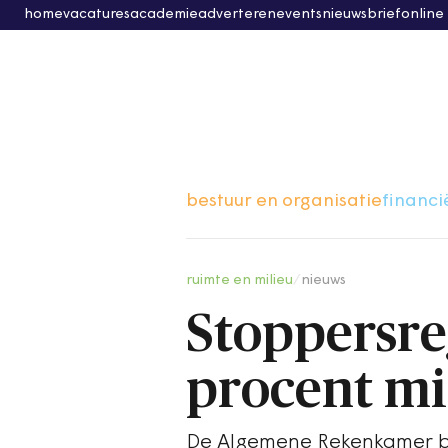
home
vacatures
academie
adverteren
events
nieuwsbrief
online
bestuur en organisatie
financi
ruimte en milieu
/
nieuws
Stoppersre
procent mi
De Algemene Rekenkamer bek