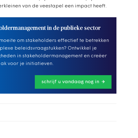
verkleinen van de veestapel een impact heeft.
oldermanagement in de publieke sector
moeite om stakeholders effectief te betrekken
plexe beleidsvraagstukken? Ontwikkel je
gheden in stakeholdermanagement en creëer
ak voor je initiatieven.
schrijf u vandaag nog in