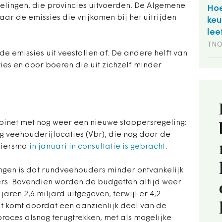
elingen, die provincies uitvoerden. De Algemene
Hoe
ar de emissies die vrijkomen bij het uitrijden
keu
lee
TN
e emissies uit veestallen af. De andere helft van
ies en door boeren die uit zichzelf minder
abinet met nog weer een nieuwe stoppersregeling:
ng veehouderijlocaties (Vbr), die nog door de
Wiersma
in januari in consultatie is gebracht
.
ngen is dat rundveehouders minder ontvankelijk
rs. Bovendien worden de budgetten altijd weer
aren 2,6 miljard uitgegeven, terwijl er 4,2
t komt doordat een aanzienlijk deel van de
oces alsnog terugtrekken, met als mogelijke