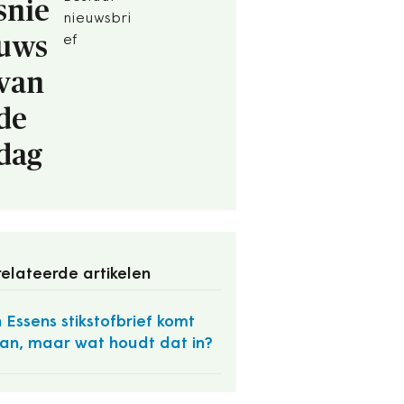
snie
nieuwsbri
uws
ef
van
de
dag
elateerde artikelen
 Essens stikstofbrief komt
an, maar wat houdt dat in?