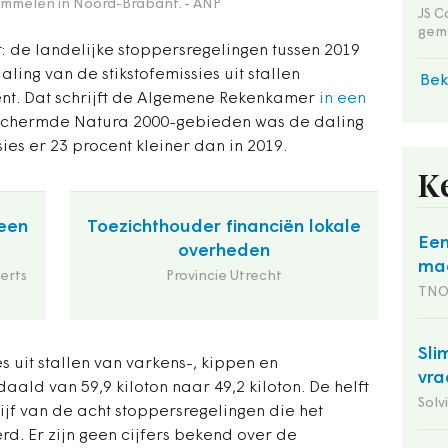
Drimmelen in Noord-Brabant.
- ANP
JS C
gem
: de landelijke stoppersregelingen tussen 2019
ling van de stikstofemissies uit stallen
Bek
nt. Dat schrijft de Algemene Rekenkamer
in een
eschermde Natura 2000-gebieden was de daling
ies er 23 procent kleiner dan in 2019.
K
een
Toezichthouder financiën lokale
Een
overheden
maa
erts
Provincie Utrecht
TN
Sli
s uit stallen van varkens-, kippen en
vra
ald van 59,9 kiloton naar 49,2 kiloton. De helft
Solv
jf van de acht stoppersregelingen die het
d. Er zijn geen cijfers bekend over de