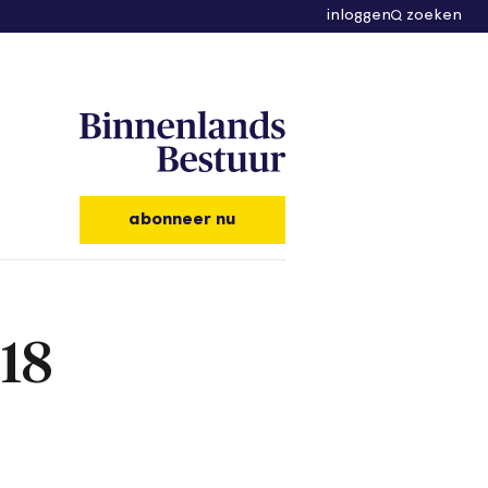
inloggen
zoeken
abonneer nu
18