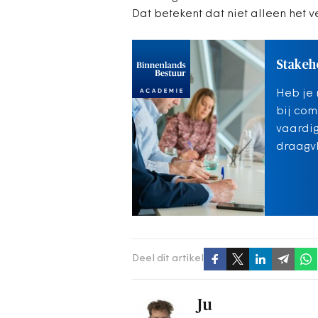
Dat betekent dat niet alleen het 
Stakeh
Heb je 
bij com
vaardi
draagvl
Deel dit artikel
Ju