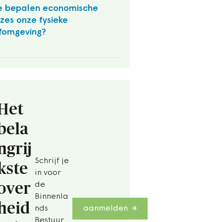
 bepalen economische
zes onze fysieke
fomgeving?
O
Het
bela
ngrij
Schrijf je
kste
in voor
over
de
Binnenla
heid
nds
aanmelden
Bestuur