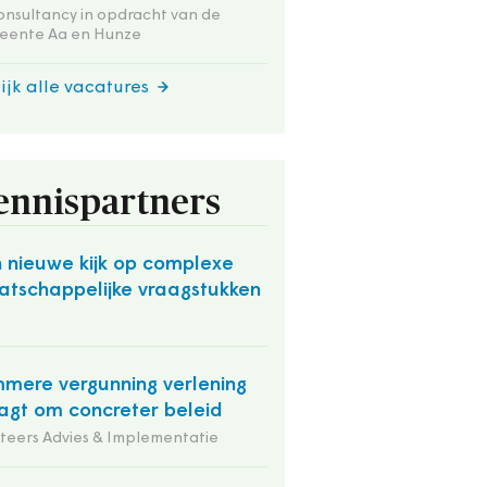
onsultancy in opdracht van de
eente Aa en Hunze
ijk alle vacatures
ennispartners
 nieuwe kijk op complexe
tschappelijke vraagstukken
O
mmere vergunning verlening
agt om concreter beleid
iteers Advies & Implementatie