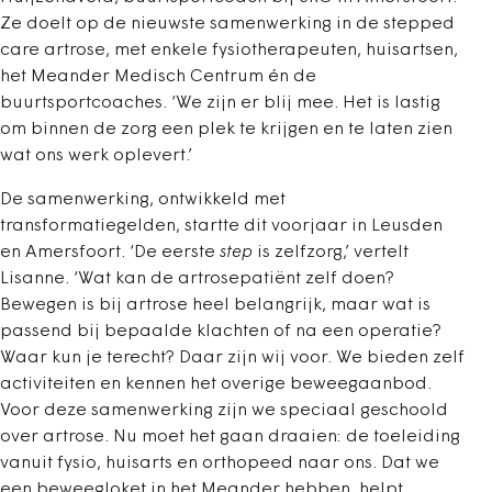
Ze doelt op de nieuwste samenwerking in de stepped
care artrose, met enkele fysiotherapeuten, huisartsen,
het Meander Medisch Centrum én de
buurtsportcoaches. ‘We zijn er blij mee. Het is lastig
om binnen de zorg een plek te krijgen en te laten zien
wat ons werk oplevert.’
De samenwerking, ontwikkeld met
transformatiegelden, startte dit voorjaar in Leusden
en Amersfoort. ‘De eerste
step
is zelfzorg,’ vertelt
Lisanne. ‘Wat kan de artrosepatiënt zelf doen?
Bewegen is bij artrose heel belangrijk, maar wat is
passend bij bepaalde klachten of na een operatie?
Waar kun je terecht? Daar zijn wij voor. We bieden zelf
activiteiten en kennen het overige beweegaanbod.
Voor deze samenwerking zijn we speciaal geschoold
over artrose. Nu moet het gaan draaien: de toeleiding
vanuit fysio, huisarts en orthopeed naar ons. Dat we
een beweegloket in het Meander hebben, helpt