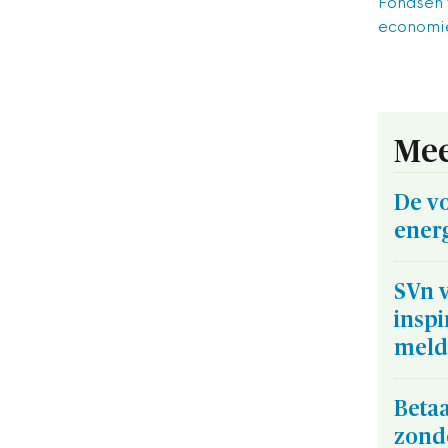
Fondsen
economie
Mee
De vo
energ
SVn v
insp
meld
Beta
zond