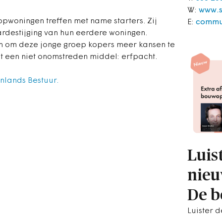
W:
www.s
oopwoningen treffen met name starters. Zij
E:
commu
ardestijging van hun eerdere woningen.
 om deze jonge groep kopers meer kansen te
 een niet onomstreden middel: erfpacht.
enlands Bestuur.
Luis
nieu
De 
Luister 