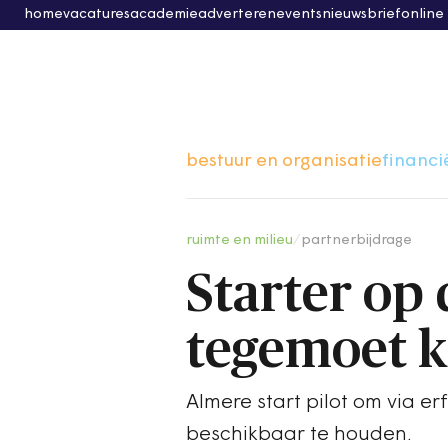
home
vacatures
academie
adverteren
events
nieuwsbrief
online
bestuur en organisatie
financi
ruimte en milieu
/
partnerbijdrage
Starter op
tegemoet 
Almere start pilot om via e
beschikbaar te houden.