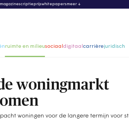
 magazine
scriptieprijs
whitepapers
meer
ën
ruimte en milieu
sociaal
digitaal
carrière
juridisch
 de woningmarkt
komen
rfpacht woningen voor de langere termijn voor st