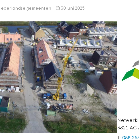
g Nederlandse gemeenten
30 juni 2025
Netwerkl
3821 AC 
T:
088 25