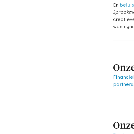
En
beluis
Spraakm
creatiev
woningn
Onze
Financië
partners
Onze