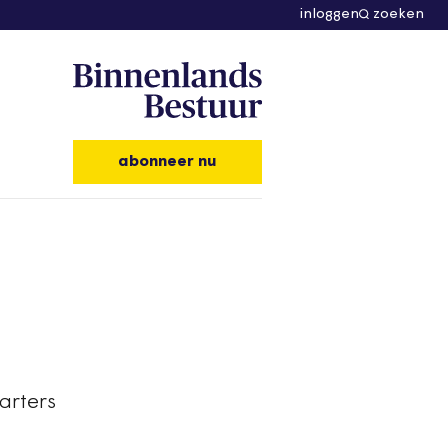
inloggen
zoeken
abonneer nu
arters