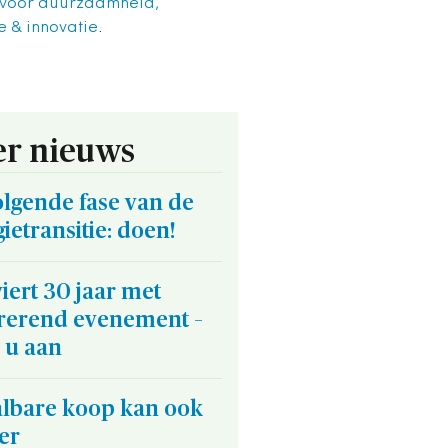
 voor duurzaamheid,
 & innovatie
.
r nieuws
lgende fase van de
ietransitie: doen!
iert 30 jaar met
irerend evenement –
 u aan
albare koop kan ook
er