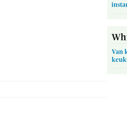
inst
Whi
Van 
keuk