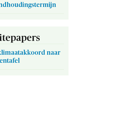
andhoudingstermijn
tepapers
klimaatakkoord naar
entafel