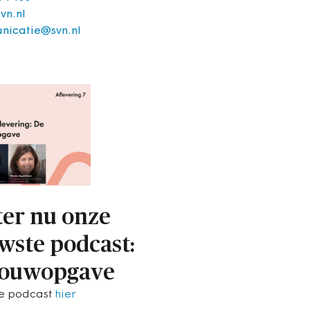
vn.nl
nicatie@svn.nl
ter nu onze
wste podcast:
bouwopgave
de podcast
hier