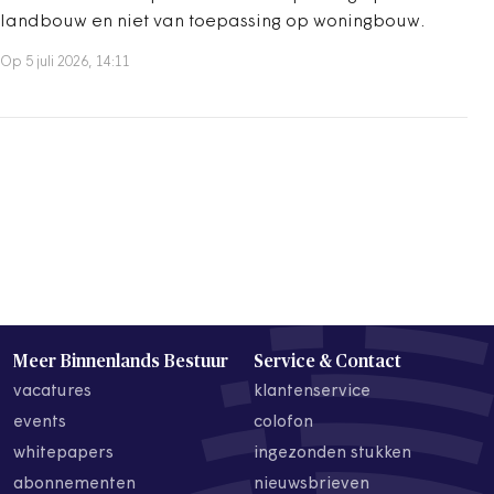
landbouw en niet van toepassing op woningbouw.
Op 5 juli 2026, 14:11
Meer Binnenlands Bestuur
Service & Contact
vacatures
klantenservice
events
colofon
whitepapers
ingezonden stukken
abonnementen
nieuwsbrieven