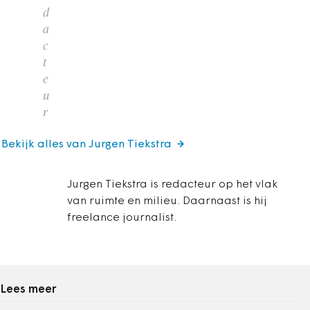
d
a
c
t
e
u
r
Bekijk alles van Jurgen Tiekstra
Jurgen Tiekstra is redacteur op het vlak
van ruimte en milieu. Daarnaast is hij
freelance journalist.
Lees meer