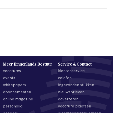
Meer Binnenlands Bestuur
Service & Contact
vacatures
klantenservice
events
colofon
whitepapers
ingezonden stukken
abonnementen
nieuwsbrieven
online magazine
adverteren
personalia
vacature plaatsen