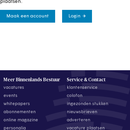
plaatsen.
Maak een account
Login
Meer Binnenlands Bestuur
Service & Contact
vacatures
klantenservice
events
colofon
whitepapers
ingezonden stukken
abonnementen
nieuwsbrieven
online magazine
adverteren
personalia
vacature plaatsen