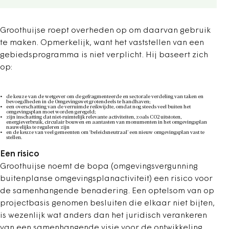
Groothuijse roept overheden op om daarvan gebruik
te maken. Opmerkelijk, want het vaststellen van een
gebiedsprogramma is niet verplicht. Hij baseert zich
op:
de keuze van de wetgever om de gefragmenteerde en sectorale verdeling van taken en
bevoegdheden in de Omgevingswet grotendeels te handhaven;
een overschatting van de verruimde reikwijdte, omdat nog steeds veel buiten het
omgevingsplan moet worden geregeld;
zijn inschatting dat niet-ruimtelijk relevante activiteiten, zoals CO2 uitstoten,
energieverbruik, circulair bouwen en aantasten van monumenten in het omgevingsplan
nauwelijks te reguleren zijn
en de keuze van veel gemeenten om ‘beleidsneutraal’ een nieuw omgevingsplan vast te
stellen.
Een risico
Groothuijse noemt de bopa (omgevingsvergunning
buitenplanse omgevingsplanactiviteit) een risico voor
de samenhangende benadering. Een optelsom van op
projectbasis genomen besluiten die elkaar niet bijten,
is wezenlijk wat anders dan het juridisch verankeren
van een samenhangende visie voor de ontwikkeling