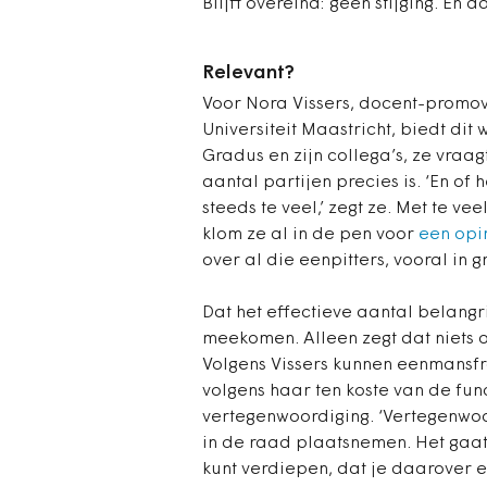
Blijft overeind: geen stijging. En 
Relevant?
Voor Nora Vissers, docent-promo
Universiteit Maastricht, biedt dit 
Gradus en zijn collega’s, ze vraag
aantal partijen precies is. ‘En of 
steeds te veel,’ zegt ze. Met te v
klom ze al in de pen voor
een opi
over al die eenpitters, vooral in 
Dat het effectieve aantal belangri
meekomen. Alleen zegt dat niets o
Volgens Vissers kunnen eenmansfr
volgens haar ten koste van de fun
vertegenwoordiging. ‘Vertegenwo
in de raad plaatsnemen. Het gaat 
kunt verdiepen, dat je daarover 