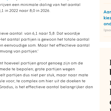
ijven een minimale daling van het aantal
1 in 2022 naar 8,0 in 2026.
Aan
kie
ond
Ipso
tieve aantal: van 6,1 naar 5,8. Dat woordje
 ‘Het aantal partijen is gewoon het totale aantal
s een eenvoudige som. Maar het effectieve aantal
mvang van partijen.’
nt hoeveel partijen groot genoeg zijn om de
mede te bepalen; grote partijen wegen
telt partijen dus niet per stuk, maar naar mate
ule voor, te complex om hier uit de doeken te
Gradus, is het effectieve aantal belangrijker dan