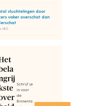
tal vluchtelingen door
zers vaker overschat dan
erschat
s I&O
Het
bela
ngrij
Schrijf je
kste
in voor
over
de
Binnenla