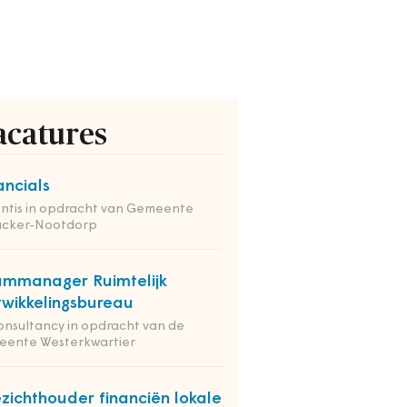
acatures
ancials
ntis in opdracht van Gemeente
nacker-Nootdorp
mmanager Ruimtelijk
wikkelingsbureau
onsultancy in opdracht van de
eente Westerkwartier
zichthouder financiën lokale