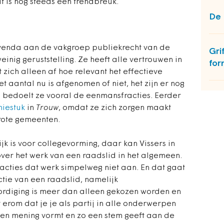
dat is nog steeds een trendbreuk.
De 
venda aan de vakgroep publiekrecht van de
Gri
weinig geruststelling. Ze heeft alle vertrouwen in
for
t zich alleen af hoe relevant het effectieve
het aantal nu is afgenomen of niet, het zijn er nog
eel bedoelt ze vooral de eenmansfracties. Eerder
niestuk
in
Trouw
, omdat ze zich zorgen maakt
grote gemeenten.
jk is voor collegevorming, daar kan Vissers in
ver het werk van een raadslid in het algemeen.
acties dat werk simpelweg niet aan. En dat gaat
ctie van een raadslid, namelijk
ordiging is meer dan alleen gekozen worden en
erom dat je je als partij in alle onderwerpen
een mening vormt en zo een stem geeft aan de