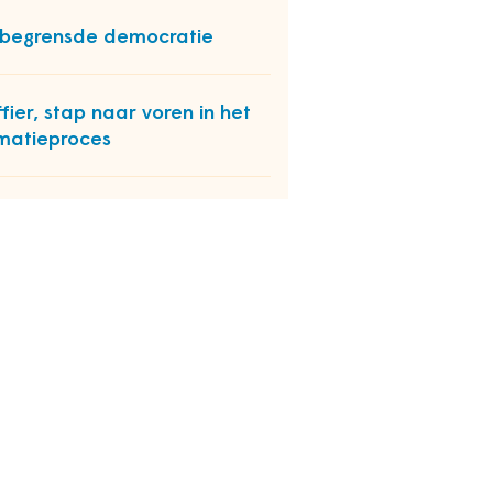
begrensde democratie
ffier, stap naar voren in het
matieproces