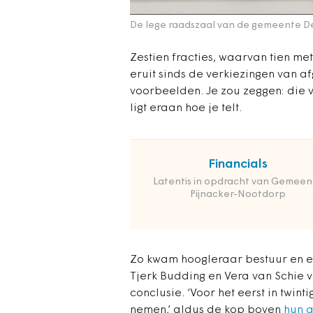
De lege raadszaal van de gemeente D
Zestien fracties, waarvan tien me
eruit sinds de verkiezingen van af
voorbeelden. Je zou zeggen: die v
ligt eraan hoe je telt.
Financials
Latentis in opdracht van Gemeen
Pijnacker-Nootdorp
Zo kwam hoogleraar bestuur en e
Tjerk Budding en Vera van Schie va
conclusie. ‘Voor het eerst in twint
nemen,’ aldus de kop boven
hun 