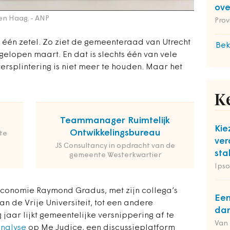
ov
en Haag.
- ANP
Prov
t één zetel. Zo ziet de gemeenteraad van Utrecht
Bek
gelopen maart. En dat is slechts één van vele
ersplintering is niet meer te houden. Maar het
K
Teammanager Ruimtelijk
Kie
Ontwikkelingsbureau
te
ver
JS Consultancy in opdracht van de
sta
gemeente Westerkwartier
Ipso
conomie Raymond Gradus, met zijn collega’s
Een
n de Vrije Universiteit, tot een andere
dan
ig jaar lijkt gemeentelijke versnippering af te
Van
analyse
op Me Judice, een discussieplatform