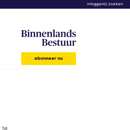
inloggen
zoeken
abonneer nu
 te