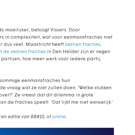
s moeilijker, betoogt Vissers. Door
rs in complexiteit, wat voor eenmansfracties niet
er dus veel. Maastricht heeft
zestien fracties
,
an
de zestien fracties
in Den Helder zijn er negen
 partijen, hoe meer werk voor iedere partij,
t sommige eenmansfracties hun
e vraag wat ze níet zullen doen. ‘Welke stukken
over?’ Ze vreest dat dit dilemma in grote
de fracties speelt. ‘Dat lijkt me niet wenselijk.’
eren editie van BB#10, of
online
.