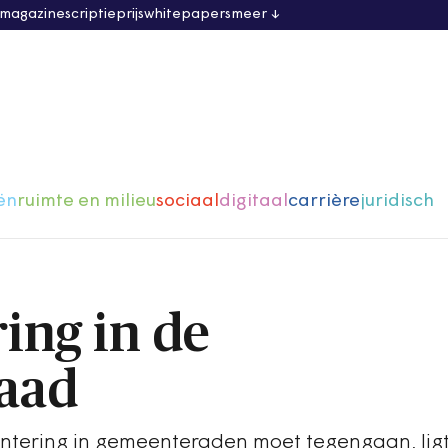
 magazine
scriptieprijs
whitepapers
meer
ën
ruimte en milieu
sociaal
digitaal
carrière
juridisch
ing in de
aad
intering in gemeenteraden moet tegengaan, ligt