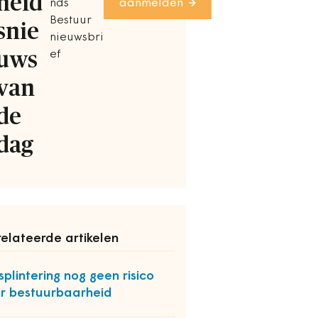
heid
nds
aanmelden
Bestuur
snie
nieuwsbri
uws
ef
van
de
dag
elateerde artikelen
splintering nog geen risico
r bestuurbaarheid