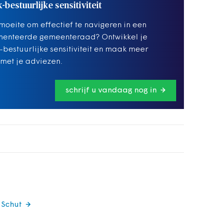
k-bestuurlijke sensitiviteit
moeite om effectief te navigeren in een
menteerde gemeenteraad? Ontwikkel je
k-bestuurlijke sensitiviteit en maak meer
met je adviezen.
schrijf u vandaag nog in
 Schut