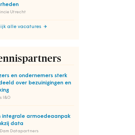
erheden
incie Utrecht
ijk alle vacatures
ennispartners
zers en ondernemers sterk
deeld over bezuinigingen en
king
s I&O
 integrale armoedeaanpak
kzij data
 Dam Datapartners