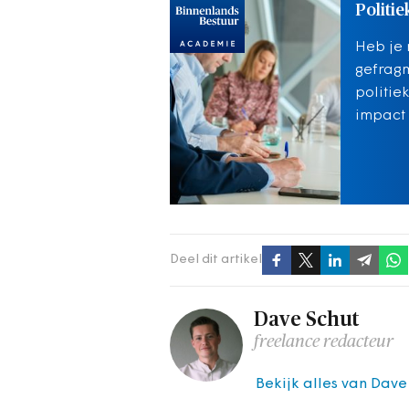
Politie
Heb je 
gefrag
politie
impact 
Deel dit artikel
Dave Schut
freelance redacteur
Bekijk alles van Dave