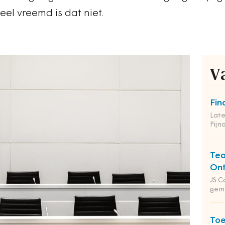
eel vreemd is dat niet.
V
Fin
Late
Pij
Tea
Ont
JS C
gem
Toe