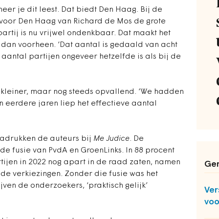
er je dit leest. Dat biedt Den Haag. Bij de
 voor Den Haag van Richard de Mos de grote
partij is nu vrijwel ondenkbaar. Dat maakt het
r dan voorheen. ‘Dat aantal is gedaald van acht
et aantal partijen ongeveer hetzelfde is als bij de
k kleiner, maar nog steeds opvallend. ‘We hadden
In eerdere jaren liep het effectieve aantal
nadrukken de auteurs bij
Me Judice
. De
 de fusie van PvdA en GroenLinks. In 88 procent
ijen in 2022 nog apart in de raad zaten, namen
Ger
 de verkiezingen. Zonder die fusie was het
ijven de onderzoekers, ‘praktisch gelijk’
Ver
voo